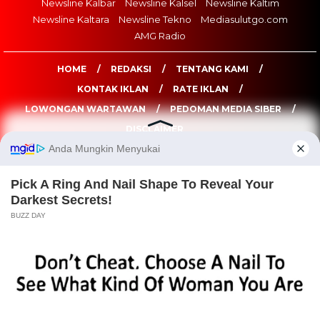
Newsline Kalbar
Newsline Kalsel
Newsline Kaltim
Newsline Kaltara
Newsline Tekno
Mediasulutgo.com
AMG Radio
HOME
REDAKSI
TENTANG KAMI
KONTAK IKLAN
RATE IKLAN
LOWONGAN WARTAWAN
PEDOMAN MEDIA SIBER
DISCLAIMER
NEWSLINE.ID © COPYRIGHT 2026