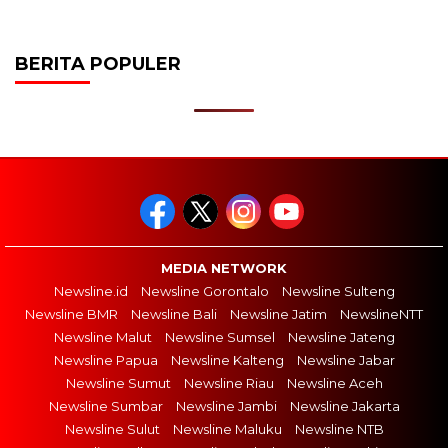
BERITA POPULER
MEDIA NETWORK
Newsline.id
Newsline Gorontalo
Newsline Sulteng
Newsline BMR
Newsline Bali
Newsline Jatim
NewslineNTT
Newsline Malut
Newsline Sumsel
Newsline Jateng
Newsline Papua
Newsline Kalteng
Newsline Jabar
Newsline Sumut
Newsline Riau
Newsline Aceh
Newsline Sumbar
Newsline Jambi
Newsline Jakarta
Newsline Sulut
Newsline Maluku
Newsline NTB