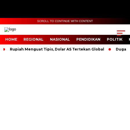
SCROLL TO CONTINUE WITH CONTENT
HOME
REGIONAL
NASIONAL
PENDIDIKAN
POLITIK
Rupiah Menguat Tipis, Dolar AS Tertekan Global
Dugaan