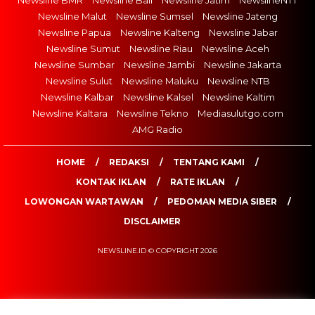
Newsline Malut
Newsline Sumsel
Newsline Jateng
Newsline Papua
Newsline Kalteng
Newsline Jabar
Newsline Sumut
Newsline Riau
Newsline Aceh
Newsline Sumbar
Newsline Jambi
Newsline Jakarta
Newsline Sulut
Newsline Maluku
Newsline NTB
Newsline Kalbar
Newsline Kalsel
Newsline Kaltim
Newsline Kaltara
Newsline Tekno
Mediasulutgo.com
AMG Radio
HOME
REDAKSI
TENTANG KAMI
KONTAK IKLAN
RATE IKLAN
LOWONGAN WARTAWAN
PEDOMAN MEDIA SIBER
DISCLAIMER
NEWSLINE.ID © COPYRIGHT 2026