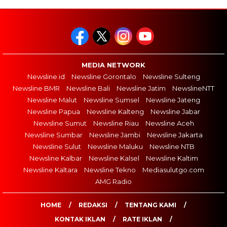
MEDIA NETWORK
Newsline.id
Newsline Gorontalo
Newsline Sulteng
Newsline BMR
Newsline Bali
Newsline Jatim
NewslineNTT
Newsline Malut
Newsline Sumsel
Newsline Jateng
Newsline Papua
Newsline Kalteng
Newsline Jabar
Newsline Sumut
Newsline Riau
Newsline Aceh
Newsline Sumbar
Newsline Jambi
Newsline Jakarta
Newsline Sulut
Newsline Maluku
Newsline NTB
Newsline Kalbar
Newsline Kalsel
Newsline Kaltim
Newsline Kaltara
Newsline Tekno
Mediasulutgo.com
AMG Radio
HOME
REDAKSI
TENTANG KAMI
KONTAK IKLAN
RATE IKLAN