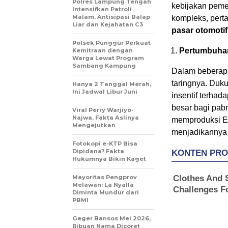
Polres Lampung Tengah
kebijakan peme
Intensifkan Patroli
Malam, Antisipasi Balap
kompleks, pert
Liar dan Kejahatan C3
pasar otomotif
Polsek Punggur Perkuat
Pertumbuhan
Kemitraan dengan
Warga Lewat Program
Sambang Kampung
Dalam beberapa
taringnya. Duk
Hanya 2 Tanggal Merah,
Ini Jadwal Libur Juni
insentif terhad
besar bagi pab
Viral Perry Warjiyo-
Najwa, Fakta Aslinya
memproduksi EV
Mengejutkan
menjadikannya l
Fotokopi e-KTP Bisa
Dipidana? Fakta
Hukumnya Bikin Kaget
Mayoritas Pengprov
Melawan: La Nyalla
Diminta Mundur dari
PBMI
Geger Bansos Mei 2026,
Ribuan Nama Dicoret