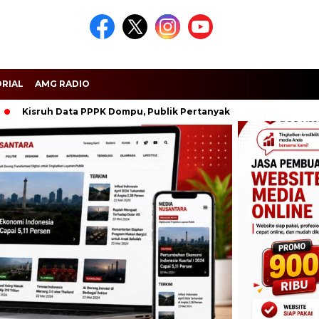
RIAL
AMG RADIO
uh Data PPPK Dompu, Publik Pertanyakan 158 Nama
Seribu L