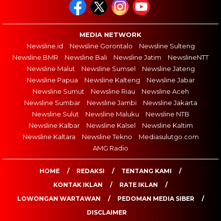
MEDIA NETWORK
Newsline.id
Newsline Gorontalo
Newsline Sulteng
Newsline BMR
Newsline Bali
Newsline Jatim
NewslineNTT
Newsline Malut
Newsline Sumsel
Newsline Jateng
Newsline Papua
Newsline Kalteng
Newsline Jabar
Newsline Sumut
Newsline Riau
Newsline Aceh
Newsline Sumbar
Newsline Jambi
Newsline Jakarta
Newsline Sulut
Newsline Maluku
Newsline NTB
Newsline Kalbar
Newsline Kalsel
Newsline Kaltim
Newsline Kaltara
Newsline Tekno
Mediasulutgo.com
AMG Radio
HOME
REDAKSI
TENTANG KAMI
KONTAK IKLAN
RATE IKLAN
LOWONGAN WARTAWAN
PEDOMAN MEDIA SIBER
DISCLAIMER