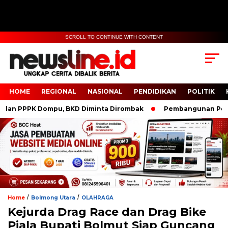
SCROLL TO CONTINUE WITH CONTENT
HOME
REGIONAL
NASIONAL
PENDIDIKAN
POLITIK
 PPPK Dompu, BKD Diminta Dirombak
Pembangunan Polresta
/
/
Home
Bolmong Utara
OLAHRAGA
Kejurda Drag Race dan Drag Bike
Piala Bupati Bolmut Siap Guncang