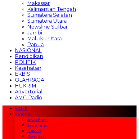
Makassar
Kalimantan Tengah
Sumatera Selatan
Sumatera Utara
Newsline Sulbar
Jambi
Maluku Utara
Papua
NASIONAL
Pendidikan
POLITIK
Kesehatan
EKBIS
OLAHRAGA
HUKRIM
Advertorial
AMG Radio
HOME
Regional
Jawa Barat
Jawa Timur
Sulteng
Gorontalo