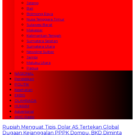
Jateng
Bali
Bolmong Raya
Nusa Tenggara Timur
Sulawesi Barat
Makassar
Kalimantan Tengah
Sumatera Selatan
Sumatera Utara
Newsline Sulbar
Jambi
Maluku Utara
Papua
NASIONAL
Pendidikan
POLITIK
Kesehatan
EKBIS
OLAHRAGA
HUKRIM
Advertorial
AMG Radio
Rupiah Menguat Tipis, Dolar AS Tertekan Global
Dugaan Kejanggalan PPPK Dompu, BKD Diminta