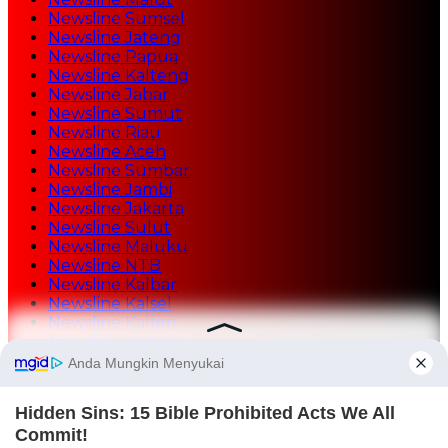
Newsline Sumsel
Newsline Jateng
Newsline Papua
Newsline Kalteng
Newsline Jabar
Newsline Sumut
Newsline Riau
Newsline Aceh
Newsline Sumbar
Newsline Jambi
Newsline Jakarta
Newsline Sulut
Newsline Maluku
Newsline NTB
Newsline Kalbar
Newsline Kalsel
Newsline Kaltim
Newsline Kaltara
Newsline Tekno
Mediasulutgo.com
AMG Radio
Home