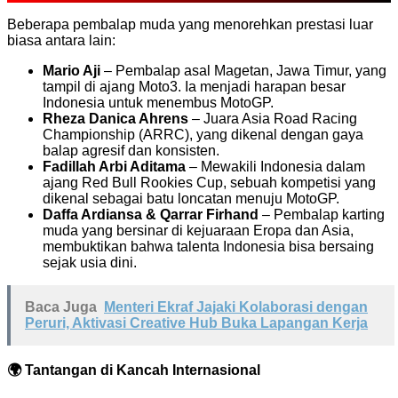
Beberapa pembalap muda yang menorehkan prestasi luar
biasa antara lain:
Mario Aji
– Pembalap asal Magetan, Jawa Timur, yang
tampil di ajang Moto3. Ia menjadi harapan besar
Indonesia untuk menembus MotoGP.
Rheza Danica Ahrens
– Juara Asia Road Racing
Championship (ARRC), yang dikenal dengan gaya
balap agresif dan konsisten.
Fadillah Arbi Aditama
– Mewakili Indonesia dalam
ajang Red Bull Rookies Cup, sebuah kompetisi yang
dikenal sebagai batu loncatan menuju MotoGP.
Daffa Ardiansa & Qarrar Firhand
– Pembalap karting
muda yang bersinar di kejuaraan Eropa dan Asia,
membuktikan bahwa talenta Indonesia bisa bersaing
sejak usia dini.
Baca Juga
Menteri Ekraf Jajaki Kolaborasi dengan
Peruri, Aktivasi Creative Hub Buka Lapangan Kerja
🌍 Tantangan di Kancah Internasional