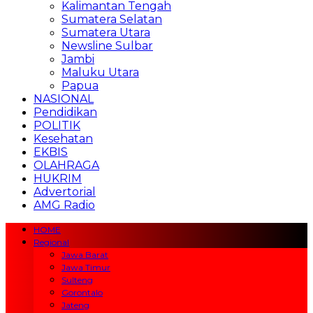
Kalimantan Tengah
Sumatera Selatan
Sumatera Utara
Newsline Sulbar
Jambi
Maluku Utara
Papua
NASIONAL
Pendidikan
POLITIK
Kesehatan
EKBIS
OLAHRAGA
HUKRIM
Advertorial
AMG Radio
HOME
Regional
Jawa Barat
Jawa Timur
Sulteng
Gorontalo
Jateng