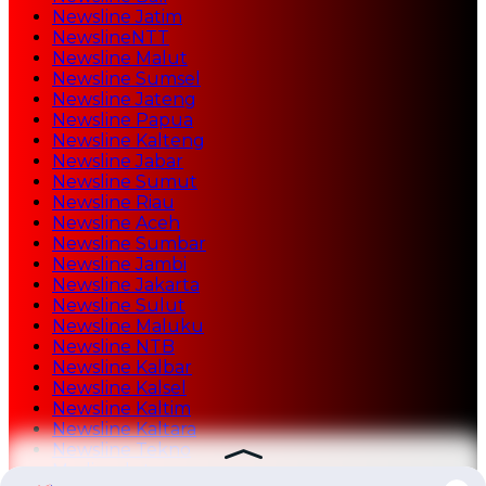
Newsline Jatim
NewslineNTT
Newsline Malut
Newsline Sumsel
Newsline Jateng
Newsline Papua
Newsline Kalteng
Newsline Jabar
Newsline Sumut
Newsline Riau
Newsline Aceh
Newsline Sumbar
Newsline Jambi
Newsline Jakarta
Newsline Sulut
Newsline Maluku
Newsline NTB
Newsline Kalbar
Newsline Kalsel
Newsline Kaltim
Newsline Kaltara
Newsline Tekno
Mediasulutgo.com