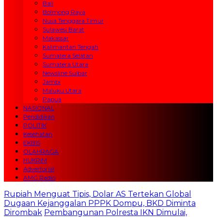
Bali
Bolmong Raya
Nusa Tenggara Timur
Sulawesi Barat
Makassar
Kalimantan Tengah
Sumatera Selatan
Sumatera Utara
Newsline Sulbar
Jambi
Maluku Utara
Papua
NASIONAL
Pendidikan
POLITIK
Kesehatan
EKBIS
OLAHRAGA
HUKRIM
Advertorial
AMG Radio
Rupiah Menguat Tipis, Dolar AS Tertekan Global
Dugaan Kejanggalan PPPK Dompu, BKD Diminta
Dirombak
Pembangunan Polresta IKN Dimulai,