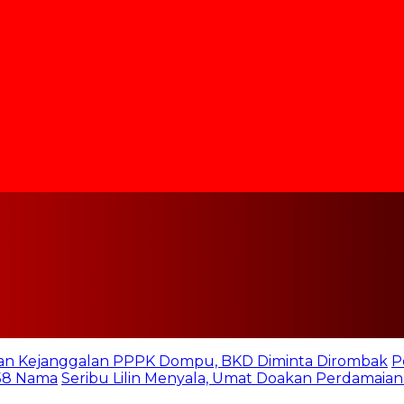
n Kejanggalan PPPK Dompu, BKD Diminta Dirombak
P
158 Nama
Seribu Lilin Menyala, Umat Doakan Perdamaian