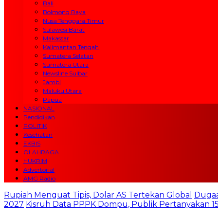
Bali
Bolmong Raya
Nusa Tenggara Timur
Sulawesi Barat
Makassar
Kalimantan Tengah
Sumatera Selatan
Sumatera Utara
Newsline Sulbar
Jambi
Maluku Utara
Papua
NASIONAL
Pendidikan
POLITIK
Kesehatan
EKBIS
OLAHRAGA
HUKRIM
Advertorial
AMG Radio
Rupiah Menguat Tipis, Dolar AS Tertekan Global
Dugaa
2027
Kisruh Data PPPK Dompu, Publik Pertanyakan 