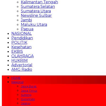
Kalimantan Tengah
Sumatera Selatan
Sumatera Utara
Newsline Sulbar
Jambi
Maluku Utara
Papua
NASIONAL
Pendidikan
POLITIK
Kesehatan
EKBIS
OLAHRAGA
HUKRIM
Advertorial
AMG Radio
HOME
Regional
Jawa Barat
Jawa Timur
Sulteng
Gorontalo
Jateng