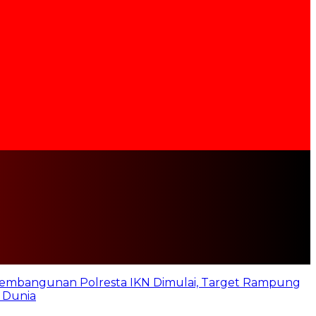
embangunan Polresta IKN Dimulai, Target Rampung
 Dunia