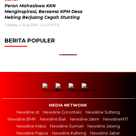
Peran Mahasiswa KKN
Menginspirasi, Bersama KPM Desa
Hebing Berjuang Cegah Stunting
Tuesday, 4 Aug 2026 - 22:45 WITA
BERITA POPULER
MEDIA NETWORK
Newsline.id
Newsline Gorontalo
Newsline Sulteng
Newsline BMR
Newsline Bali
Newsline Jatim
NewslineNTT
Newsline Malut
Newsline Sumsel
Newsline Jateng
Newsline Papua
Newsline Kalteng
Newsline Jabar