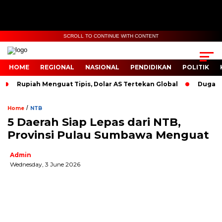
SCROLL TO CONTINUE WITH CONTENT
HOME
REGIONAL
NASIONAL
PENDIDIKAN
POLITIK
Rupiah Menguat Tipis, Dolar AS Tertekan Global
Dugaan
/
Home
NTB
5 Daerah Siap Lepas dari NTB,
Provinsi Pulau Sumbawa Menguat
Admin
Wednesday, 3 June 2026