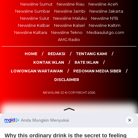
Newsline Sumut
Newsline Riau
Newsline Aceh
Newsline Sumbar
Newsline Jambi
Newsline Jakarta
Newsline Sulut
Newsline Maluku
Newsline NTB
Newsline Kalbar
Newsline Kalsel
Newsline Kaltim
Newsline Kaltara
Newsline Tekno
Mediasulutgo.com
AMG Radio
HOME
REDAKSI
TENTANG KAMI
KONTAK IKLAN
RATE IKLAN
LOWONGAN WARTAWAN
PEDOMAN MEDIA SIBER
DISCLAIMER
NEWSLINE.ID © COPYRIGHT 2026