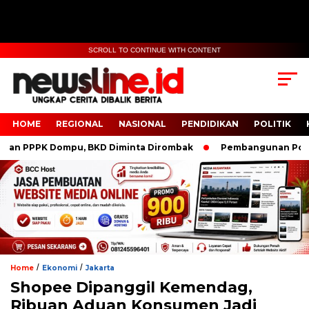
SCROLL TO CONTINUE WITH CONTENT
HOME
REGIONAL
NASIONAL
PENDIDIKAN
POLITIK
 PPPK Dompu, BKD Diminta Dirombak
Pembangunan Polresta 
/
/
Home
Ekonomi
Jakarta
Shopee Dipanggil Kemendag,
Ribuan Aduan Konsumen Jadi