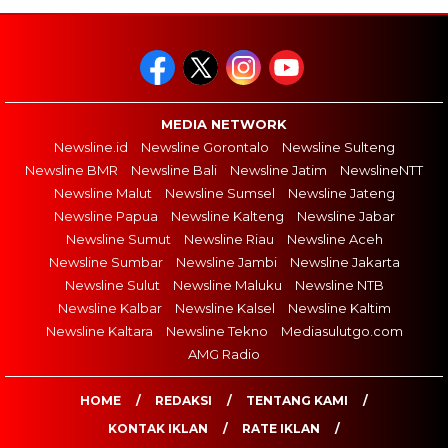
MEDIA NETWORK
Newsline.id
Newsline Gorontalo
Newsline Sulteng
Newsline BMR
Newsline Bali
Newsline Jatim
NewslineNTT
Newsline Malut
Newsline Sumsel
Newsline Jateng
Newsline Papua
Newsline Kalteng
Newsline Jabar
Newsline Sumut
Newsline Riau
Newsline Aceh
Newsline Sumbar
Newsline Jambi
Newsline Jakarta
Newsline Sulut
Newsline Maluku
Newsline NTB
Newsline Kalbar
Newsline Kalsel
Newsline Kaltim
Newsline Kaltara
Newsline Tekno
Mediasulutgo.com
AMG Radio
HOME
REDAKSI
TENTANG KAMI
KONTAK IKLAN
RATE IKLAN