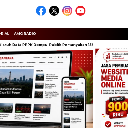
RIAL
AMG RADIO
ata PPPK Dompu, Publik Pertanyakan 158 Nama
Seribu Lilin 