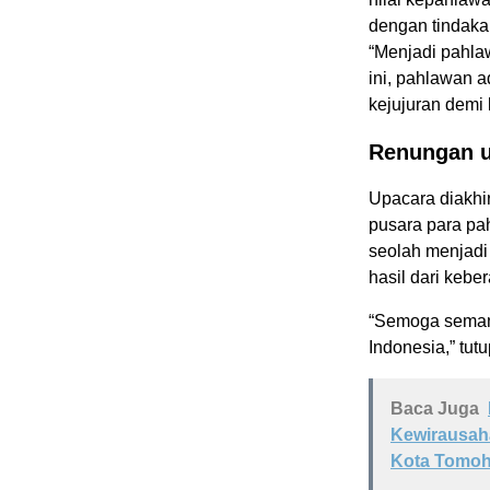
dengan tindaka
“Menjadi pahlaw
ini, pahlawan a
kejujuran demi
Renungan u
Upacara diakhi
pusara para pa
seolah menjadi
hasil dari kebe
“Semoga semang
Indonesia,” tut
Baca Juga
Kewirausaha
Kota Tomo