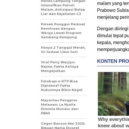
Polres Lampung Tengah
malam yang tena
Intensifkan Patroli
Malam, Antisipasi Balap
Prabowo Subian
Liar dan Kejahatan C3
menjelang peri
Polsek Punggur Perkuat
Dengan diiring
Kemitraan dengan
Warga Lewat Program
dimulai tepat p
Sambang Kampung
kepala, mengho
Hanya 2 Tanggal Merah,
memperjuangka
Ini Jadwal Libur Juni
Viral Perry Warjiyo-
Najwa, Fakta Aslinya
Mengejutkan
Fotokopi e-KTP Bisa
Dipidana? Fakta
Hukumnya Bikin Kaget
Mayoritas Pengprov
Melawan: La Nyalla
Diminta Mundur dari
PBMI
Geger Bansos Mei 2026,
Ribuan Nama Dicoret