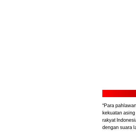
“Para pahlawan 
kekuatan asing
rakyat Indones
dengan suara l