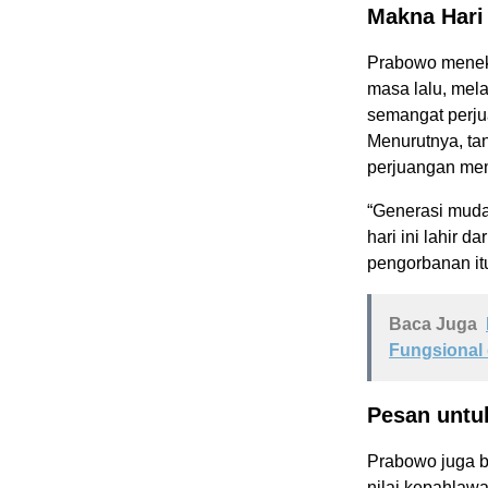
Makna Hari
Prabowo menek
masa lalu, mel
semangat perju
Menurutnya, tan
perjuangan mem
“Generasi muda
hari ini lahir 
pengorbanan itu
Baca Juga
Fungsional 
Pesan untu
Prabowo juga b
nilai kepahlawa