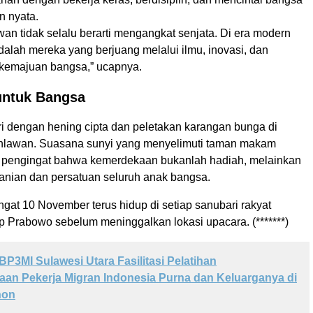
n nyata.
an tidak selalu berarti mengangkat senjata. Di era modern
dalah mereka yang berjuang melalui ilmu, inovasi, dan
 kemajuan bangsa,” ucapnya.
ntuk Bangsa
ri dengan hening cipta dan peletakan karangan bunga di
hlawan. Suasana sunyi yang menyelimuti taman makam
 pengingat bahwa kemerdekaan bukanlah hadiah, melainkan
ranian dan persatuan seluruh anak bangsa.
at 10 November terus hidup di setiap sanubari rakyat
up Prabowo sebelum meninggalkan lokasi upacara. (*******)
BP3MI Sulawesi Utara Fasilitasi Pelatihan
an Pekerja Migran Indonesia Purna dan Keluarganya di
hon