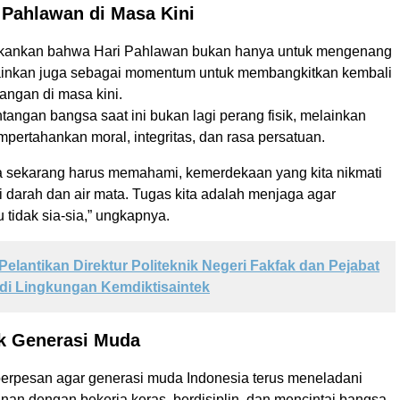
 Pahlawan di Masa Kini
ankan bahwa Hari Pahlawan bukan hanya untuk mengenang
ainkan juga sebagai momentum untuk membangkitkan kembali
angan di masa kini.
tangan bangsa saat ini bukan lagi perang fisik, melainkan
pertahankan moral, integritas, dan rasa persatuan.
 sekarang harus memahami, kemerdekaan yang kita nikmati
dari darah dan air mata. Tugas kita adalah menjaga agar
 tidak sia-sia,” ungkapnya.
Pelantikan Direktur Politeknik Negeri Fakfak dan Pejabat
di Lingkungan Kemdiktisaintek
k Generasi Muda
erpesan agar generasi muda Indonesia terus meneladani
nan dengan bekerja keras, berdisiplin, dan mencintai bangsa