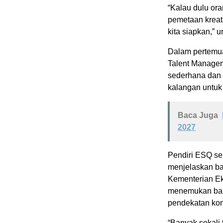
“Kalau dulu ora
pemetaan kreati
kita siapkan,” 
Dalam pertemua
Talent Manage
sederhana dan i
kalangan untuk
Baca Juga
2027
Pendiri ESQ sek
menjelaskan ba
Kementerian Ek
menemukan bakat
pendekatan kon
“Banyak sekali 