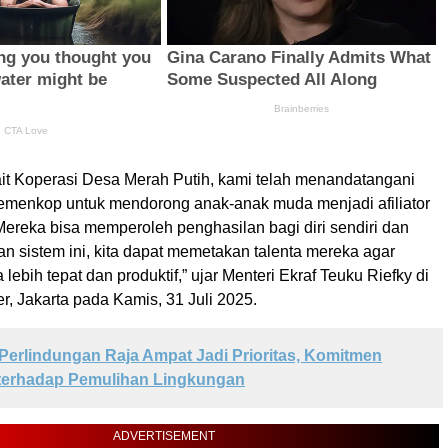
kait Koperasi Desa Merah Putih, kami telah menandatangani
menkop untuk mendorong anak-anak muda menjadi afiliator
 Mereka bisa memperoleh penghasilan bagi diri sendiri dan
n sistem ini, kita dapat memetakan talenta mereka agar
ebih tepat dan produktif,” ujar Menteri Ekraf Teuku Riefky di
, Jakarta pada Kamis, 31 Juli 2025.
Perlindungan Raja Ampat Jadi Prioritas, Komitmen
erhadap Pemulihan Lingkungan
ADVERTISEMENT