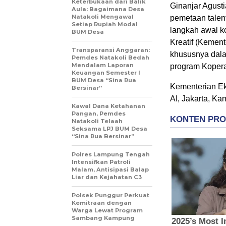
Keterbukaan dari Balik
Ginanjar Agusti
Aula: Bagaimana Desa
Natakoli Mengawal
pemetaan talenta
Setiap Rupiah Modal
langkah awal k
BUM Desa
Kreatif (Kemen
Transparansi Anggaran:
khususnya dala
Pemdes Natakoli Bedah
Mendalam Laporan
program Kopera
Keuangan Semester I
BUM Desa “Sina Rua
Kementerian Ek
Bersinar”
AI, Jakarta, Ka
Kawal Dana Ketahanan
Pangan, Pemdes
Natakoli Telaah
Seksama LPJ BUM Desa
“Sina Rua Bersinar”
Polres Lampung Tengah
Intensifkan Patroli
Malam, Antisipasi Balap
Liar dan Kejahatan C3
Polsek Punggur Perkuat
Kemitraan dengan
Warga Lewat Program
Sambang Kampung