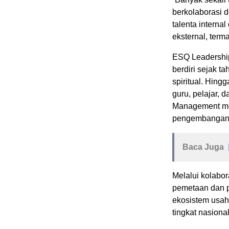
berkolaborasi 
talenta interna
eksternal, terma
ESQ Leadershi
berdiri sejak t
spiritual. Hingg
guru, pelajar, d
Management me
pengembangan S
Baca Juga
Melalui kolabo
pemetaan dan p
ekosistem usah
tingkat nasiona