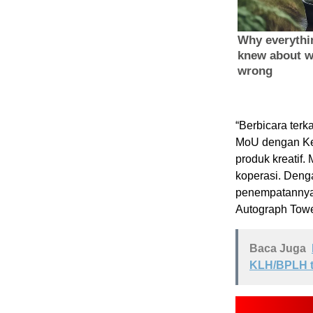
“Berbicara ter
MoU dengan Ke
produk kreatif.
koperasi. Denga
penempatannya l
Autograph Tower
Baca Juga
KLH/BPLH t