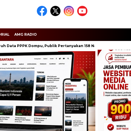
RIAL
AMG RADIO
 PPPK Dompu, Publik Pertanyakan 158 Nama
Seribu Lilin Men