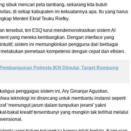
ng sibuk mencari peta tambang, sekarang kita butuh
vitas, di setiap kabupaten ini kekuatannya apa. Itu yang harus
ungkap Menteri Ekraf Teuku Riefky.
n tersebut, tim ESQ turut mendemonstrasikan sistem AI
ment yang mereka kembangkan. Dengan interface yang
ntuitif, sistem ini memungkinkan pengguna dari berbagai
 melakukan pemetaan kompetensi dengan cepat dan efisien.
Pembangunan Polresta IKN Dimulai, Target Rampung
aligus penggagas sistem ini, Ary Ginanjar Agustian,
hwa teknologi ini dirancang untuk membantu instansi seperti
raf ‘memungut jarum dalam tumpukan jerami’ yakni
-bakat kreatif tersembunyi yang mungkin tak terlihat melalui
vensional.
talenta yang belum terjangkau karena tidak terdata. Kami siap