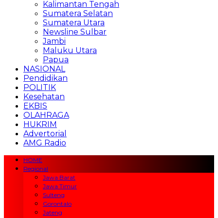
Kalimantan Tengah
Sumatera Selatan
Sumatera Utara
Newsline Sulbar
Jambi
Maluku Utara
Papua
NASIONAL
Pendidikan
POLITIK
Kesehatan
EKBIS
OLAHRAGA
HUKRIM
Advertorial
AMG Radio
HOME
Regional
Jawa Barat
Jawa Timur
Sulteng
Gorontalo
Jateng