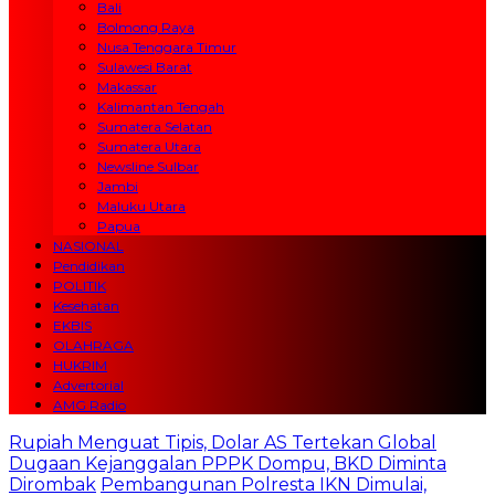
Bali
Bolmong Raya
Nusa Tenggara Timur
Sulawesi Barat
Makassar
Kalimantan Tengah
Sumatera Selatan
Sumatera Utara
Newsline Sulbar
Jambi
Maluku Utara
Papua
NASIONAL
Pendidikan
POLITIK
Kesehatan
EKBIS
OLAHRAGA
HUKRIM
Advertorial
AMG Radio
Rupiah Menguat Tipis, Dolar AS Tertekan Global
Dugaan Kejanggalan PPPK Dompu, BKD Diminta
Dirombak
Pembangunan Polresta IKN Dimulai,