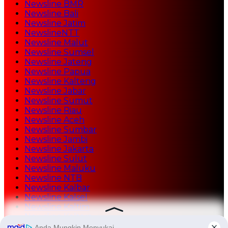
Newsline BMR
Newsline Bali
Newsline Jatim
NewslineNTT
Newsline Malut
Newsline Sumsel
Newsline Jateng
Newsline Papua
Newsline Kalteng
Newsline Jabar
Newsline Sumut
Newsline Riau
Newsline Aceh
Newsline Sumbar
Newsline Jambi
Newsline Jakarta
Newsline Sulut
Newsline Maluku
Newsline NTB
Newsline Kalbar
Newsline Kalsel
Newsline Kaltim
Newsline Kaltara
Newsline Tekno