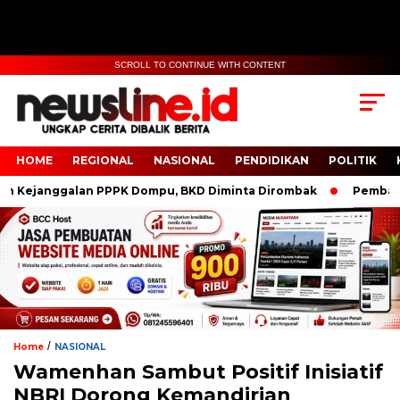
SCROLL TO CONTINUE WITH CONTENT
HOME
REGIONAL
NASIONAL
PENDIDIKAN
POLITIK
ejanggalan PPPK Dompu, BKD Diminta Dirombak
Pembanguna
/
Home
NASIONAL
Wamenhan Sambut Positif Inisiatif
NBRI Dorong Kemandirian