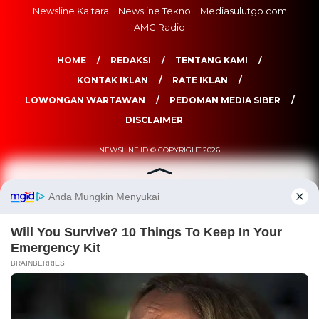
Newsline Kaltara
Newsline Tekno
Mediasulutgo.com
AMG Radio
HOME
REDAKSI
TENTANG KAMI
KONTAK IKLAN
RATE IKLAN
LOWONGAN WARTAWAN
PEDOMAN MEDIA SIBER
DISCLAIMER
NEWSLINE.ID © COPYRIGHT 2026