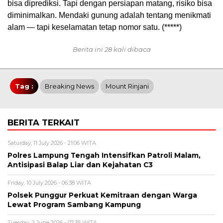
bisa diprediksi. Tapi dengan persiapan matang, risiko bisa
diminimalkan. Mendaki gunung adalah tentang menikmati
alam — tapi keselamatan tetap nomor satu. (*****)
Berita ini 28 kali dibaca
Tag :
Breaking News
Mount Rinjani
BERITA TERKAIT
Saturday, 11 July 2026 - 21:06 WITA
Polres Lampung Tengah Intensifkan Patroli Malam,
Antisipasi Balap Liar dan Kejahatan C3
Friday, 10 July 2026 - 06:38 WITA
Polsek Punggur Perkuat Kemitraan dengan Warga
Lewat Program Sambang Kampung
Tuesday, 2 June 2026 - 07:35 WITA