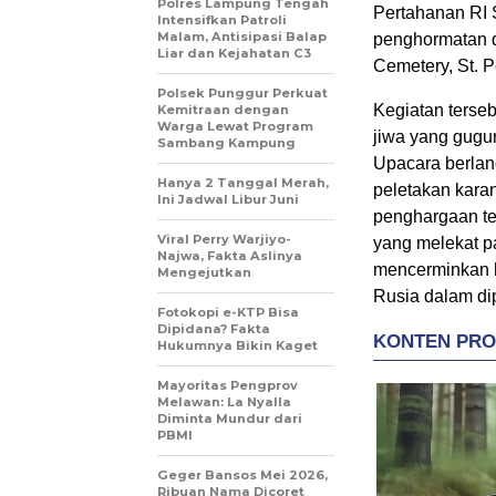
Polres Lampung Tengah
Pertahanan RI 
Intensifkan Patroli
Malam, Antisipasi Balap
penghormatan d
Liar dan Kejahatan C3
Cemetery, St. P
Polsek Punggur Perkuat
Kegiatan terse
Kemitraan dengan
Warga Lewat Program
jiwa yang gugu
Sambang Kampung
Upacara berlan
Hanya 2 Tanggal Merah,
peletakan kara
Ini Jadwal Libur Juni
penghargaan te
Viral Perry Warjiyo-
yang melekat pa
Najwa, Fakta Aslinya
mencerminkan h
Mengejutkan
Rusia dalam di
Fotokopi e-KTP Bisa
Dipidana? Fakta
Hukumnya Bikin Kaget
Mayoritas Pengprov
Melawan: La Nyalla
Diminta Mundur dari
PBMI
Geger Bansos Mei 2026,
Ribuan Nama Dicoret