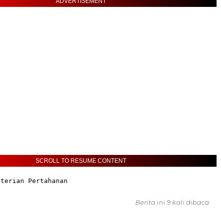
ADVERTISEMENT
SCROLL TO RESUME CONTENT
nterian Pertahanan
Berita ini 9 kali dibaca