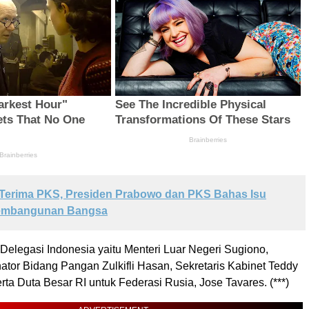
Terima PKS, Presiden Prabowo dan PKS Bahas Isu
Pembangunan Bangsa
i Delegasi Indonesia yaitu Menteri Luar Negeri Sugiono,
ator Bidang Pangan Zulkifli Hasan, Sekretaris Kabinet Teddy
erta Duta Besar RI untuk Federasi Rusia, Jose Tavares. (***)