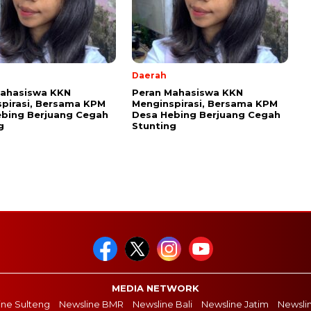
Daerah
Mahasiswa KKN
Peran Mahasiswa KKN
pirasi, Bersama KPM
Menginspirasi, Bersama KPM
bing Berjuang Cegah
Desa Hebing Berjuang Cegah
g
Stunting
MEDIA NETWORK
ine Sulteng
Newsline BMR
Newsline Bali
Newsline Jatim
Newsli