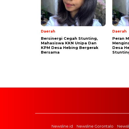
Daerah
Daerah
Bersinergi Cegah Stunting,
Peran 
Mahasiswa KKN Unipa Dan
Mengins
KPM Desa Hebing Bergerak
Desa He
Bersama
Stuntin
Newsline.id
Newsline Gorontalo
Newsl