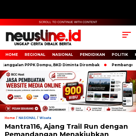
SCROLL TO CONTINUE WITH CONTENT
HOME
REGIONAL
NASIONAL
PENDIDIKAN
POLITIK
ggalan PPPK Dompu, BKD Diminta Dirombak
Pembangunan Po
/
/
Home
NASIONAL
Wisata
Mantra116, Ajang Trail Run dengan
Pemandangan Menakjubkan