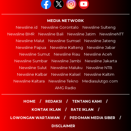
MEDIA NETWORK
Newsline.id
Newsline Gorontalo
Newsline Sulteng
Newsline BMR
Newsline Bali
Newsline Jatim
NewslineNTT
Newsline Malut
Newsline Sumsel
Newsline Jateng
Newsline Papua
Newsline Kalteng
Newsline Jabar
Newsline Sumut
Newsline Riau
Newsline Aceh
Newsline Sumbar
Newsline Jambi
Newsline Jakarta
Newsline Sulut
Newsline Maluku
Newsline NTB
Newsline Kalbar
Newsline Kalsel
Newsline Kaltim
Newsline Kaltara
Newsline Tekno
Mediasulutgo.com
AMG Radio
HOME
REDAKSI
TENTANG KAMI
KONTAK IKLAN
RATE IKLAN
LOWONGAN WARTAWAN
PEDOMAN MEDIA SIBER
DISCLAIMER