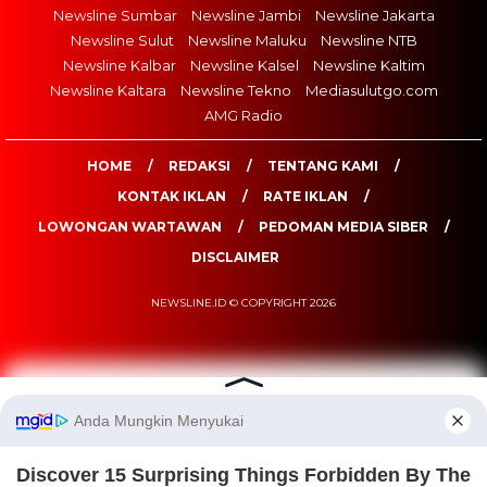
Newsline Sumbar
Newsline Jambi
Newsline Jakarta
Newsline Sulut
Newsline Maluku
Newsline NTB
Newsline Kalbar
Newsline Kalsel
Newsline Kaltim
Newsline Kaltara
Newsline Tekno
Mediasulutgo.com
AMG Radio
HOME
REDAKSI
TENTANG KAMI
KONTAK IKLAN
RATE IKLAN
LOWONGAN WARTAWAN
PEDOMAN MEDIA SIBER
DISCLAIMER
NEWSLINE.ID © COPYRIGHT 2026