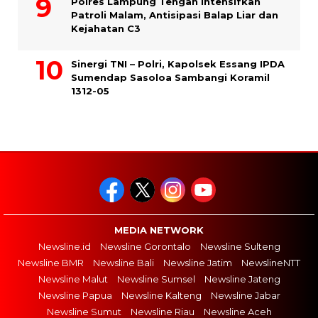
Polres Lampung Tengah Intensifkan
Patroli Malam, Antisipasi Balap Liar dan
Kejahatan C3
Sinergi TNI – Polri, Kapolsek Essang IPDA
Sumendap Sasoloa Sambangi Koramil
1312-05
MEDIA NETWORK
Newsline.id
Newsline Gorontalo
Newsline Sulteng
Newsline BMR
Newsline Bali
Newsline Jatim
NewslineNTT
Newsline Malut
Newsline Sumsel
Newsline Jateng
Newsline Papua
Newsline Kalteng
Newsline Jabar
Newsline Sumut
Newsline Riau
Newsline Aceh