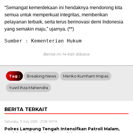
“Semangat kemerdekaan ini hendaknya mendorong kita
semua untuk memperkuat integritas, memberikan
pelayanan terbaik, serta terus berinovasi demi Indonesia
yang semakin maju,” ujarnya. (**)
Sumber : Kementerian Hukum
Berita ini 14 kali dibaca
Tag :
Breaking News
Menko Kumham Imipas
Yusril Ihza Mahendra
BERITA TERKAIT
Saturday, 11 July 2026 - 21:06 WITA
Polres Lampung Tengah Intensifkan Patroli Malam,