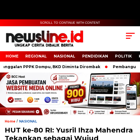
SCROLL TO CONTINUE WITH CONTENT
HOME
REGIONAL
NASIONAL
PENDIDIKAN
POLITIK
galan PPPK Dompu, BKD Diminta Dirombak
Pembangunan Polr
/
Home
NASIONAL
HUT ke-80 RI: Yusril Ihza Mahendra
Tekankan sebagai Wujud