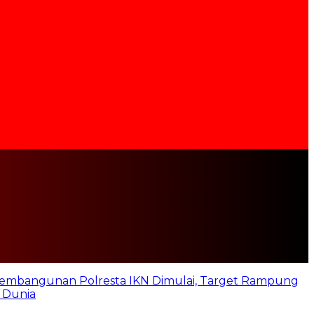
embangunan Polresta IKN Dimulai, Target Rampung
 Dunia