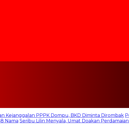
n Kejanggalan PPPK Dompu, BKD Diminta Dirombak
P
158 Nama
Seribu Lilin Menyala, Umat Doakan Perdamaian