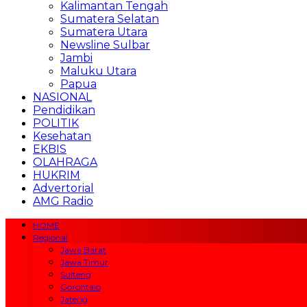
Kalimantan Tengah
Sumatera Selatan
Sumatera Utara
Newsline Sulbar
Jambi
Maluku Utara
Papua
NASIONAL
Pendidikan
POLITIK
Kesehatan
EKBIS
OLAHRAGA
HUKRIM
Advertorial
AMG Radio
HOME
Regional
Jawa Barat
Jawa Timur
Sulteng
Gorontalo
Jateng