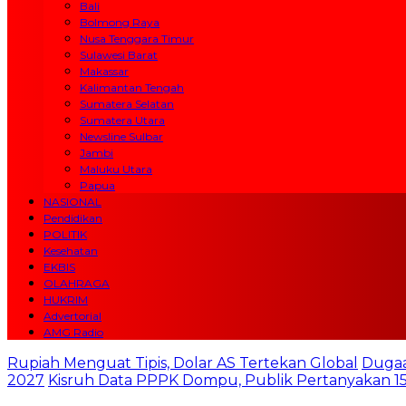
Bali
Bolmong Raya
Nusa Tenggara Timur
Sulawesi Barat
Makassar
Kalimantan Tengah
Sumatera Selatan
Sumatera Utara
Newsline Sulbar
Jambi
Maluku Utara
Papua
NASIONAL
Pendidikan
POLITIK
Kesehatan
EKBIS
OLAHRAGA
HUKRIM
Advertorial
AMG Radio
Rupiah Menguat Tipis, Dolar AS Tertekan Global
Dugaa
2027
Kisruh Data PPPK Dompu, Publik Pertanyakan 