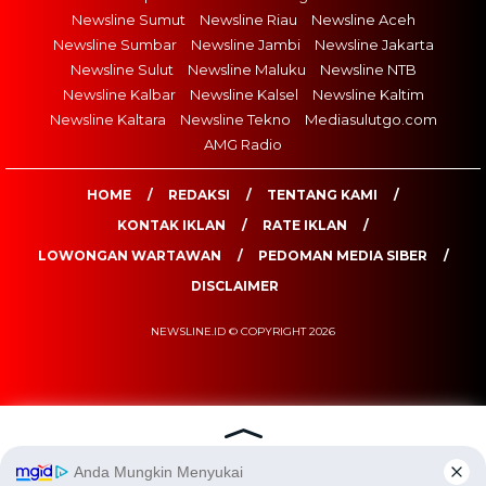
Newsline Sumut
Newsline Riau
Newsline Aceh
Newsline Sumbar
Newsline Jambi
Newsline Jakarta
Newsline Sulut
Newsline Maluku
Newsline NTB
Newsline Kalbar
Newsline Kalsel
Newsline Kaltim
Newsline Kaltara
Newsline Tekno
Mediasulutgo.com
AMG Radio
HOME
REDAKSI
TENTANG KAMI
KONTAK IKLAN
RATE IKLAN
LOWONGAN WARTAWAN
PEDOMAN MEDIA SIBER
DISCLAIMER
NEWSLINE.ID © COPYRIGHT 2026