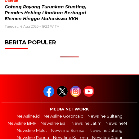
Daerah
Gotong Royong Turunkan Stunting,
Pemdes Hebing Libatkan Berbagai
Elemen Hingga Mahasiswa KKN
Tuesday, 4 Aug 2026 - 19:23 WITA
BERITA POPULER
MEDIA NETWORK
Newsline.id
Newsline Gorontalo
Newsline Sulteng
Newsline BMR
Newsline Bali
Newsline Jatim
NewslineNTT
Newsline Malut
Newsline Sumsel
Newsline Jateng
Newsline Papua
Newsline Kalteng
Newsline Jabar