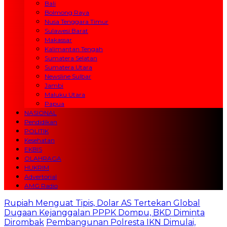
Bali
Bolmong Raya
Nusa Tenggara Timur
Sulawesi Barat
Makassar
Kalimantan Tengah
Sumatera Selatan
Sumatera Utara
Newsline Sulbar
Jambi
Maluku Utara
Papua
NASIONAL
Pendidikan
POLITIK
Kesehatan
EKBIS
OLAHRAGA
HUKRIM
Advertorial
AMG Radio
Rupiah Menguat Tipis, Dolar AS Tertekan Global
Dugaan Kejanggalan PPPK Dompu, BKD Diminta
Dirombak
Pembangunan Polresta IKN Dimulai,