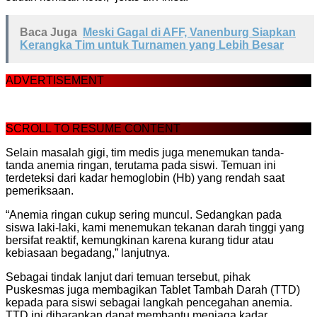
Baca Juga
Meski Gagal di AFF, Vanenburg Siapkan
Kerangka Tim untuk Turnamen yang Lebih Besar
ADVERTISEMENT
SCROLL TO RESUME CONTENT
Selain masalah gigi, tim medis juga menemukan tanda-
tanda anemia ringan, terutama pada siswi. Temuan ini
terdeteksi dari kadar hemoglobin (Hb) yang rendah saat
pemeriksaan.
“Anemia ringan cukup sering muncul. Sedangkan pada
siswa laki-laki, kami menemukan tekanan darah tinggi yang
bersifat reaktif, kemungkinan karena kurang tidur atau
kebiasaan begadang,” lanjutnya.
Sebagai tindak lanjut dari temuan tersebut, pihak
Puskesmas juga membagikan Tablet Tambah Darah (TTD)
kepada para siswi sebagai langkah pencegahan anemia.
TTD ini diharapkan dapat membantu menjaga kadar