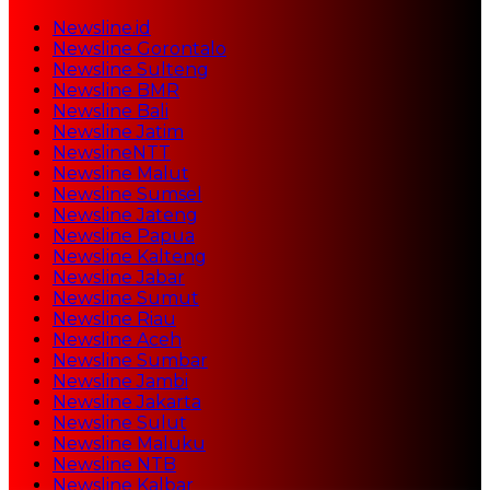
Newsline.id
Newsline Gorontalo
Newsline Sulteng
Newsline BMR
Newsline Bali
Newsline Jatim
NewslineNTT
Newsline Malut
Newsline Sumsel
Newsline Jateng
Newsline Papua
Newsline Kalteng
Newsline Jabar
Newsline Sumut
Newsline Riau
Newsline Aceh
Newsline Sumbar
Newsline Jambi
Newsline Jakarta
Newsline Sulut
Newsline Maluku
Newsline NTB
Newsline Kalbar