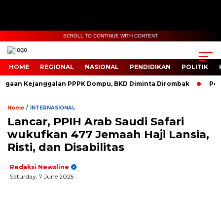
SCROLL TO CONTINUE WITH CONTENT
HOME
REGIONAL
NASIONAL
PENDIDIKAN
POLITIK
n Kejanggalan PPPK Dompu, BKD Diminta Dirombak
Pembang
/
Home
INTERNASIONAL
Lancar, PPIH Arab Saudi Safari
wukufkan 477 Jemaah Haji Lansia,
Risti, dan Disabilitas
Redaksi Newsline
Saturday, 7 June 2025