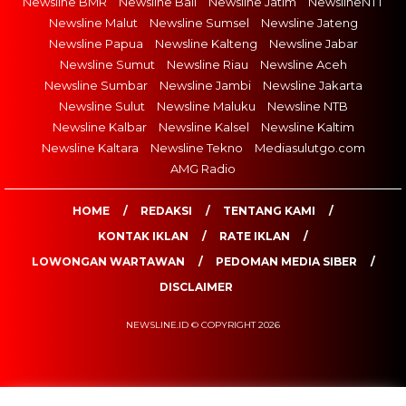
Newsline BMR
Newsline Bali
Newsline Jatim
NewslineNTT
Newsline Malut
Newsline Sumsel
Newsline Jateng
Newsline Papua
Newsline Kalteng
Newsline Jabar
Newsline Sumut
Newsline Riau
Newsline Aceh
Newsline Sumbar
Newsline Jambi
Newsline Jakarta
Newsline Sulut
Newsline Maluku
Newsline NTB
Newsline Kalbar
Newsline Kalsel
Newsline Kaltim
Newsline Kaltara
Newsline Tekno
Mediasulutgo.com
AMG Radio
HOME
REDAKSI
TENTANG KAMI
KONTAK IKLAN
RATE IKLAN
LOWONGAN WARTAWAN
PEDOMAN MEDIA SIBER
DISCLAIMER
NEWSLINE.ID © COPYRIGHT 2026