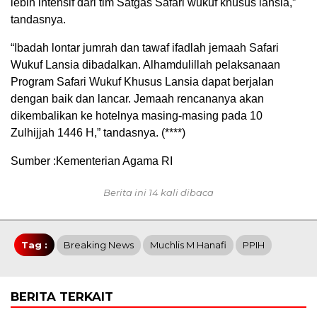
lebih intensif dari tim Satgas Safari wukuf khusus lansia,”
tandasnya.
“Ibadah lontar jumrah dan tawaf ifadlah jemaah Safari
Wukuf Lansia dibadalkan. Alhamdulillah pelaksanaan
Program Safari Wukuf Khusus Lansia dapat berjalan
dengan baik dan lancar. Jemaah rencananya akan
dikembalikan ke hotelnya masing-masing pada 10
Zulhijjah 1446 H,” tandasnya. (****)
Sumber :Kementerian Agama RI
Berita ini 14 kali dibaca
Tag :
Breaking News
Muchlis M Hanafi
PPIH
BERITA TERKAIT