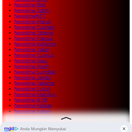
Newsline Bali
Newsline Jatim
NewslineNTT
Newsline Malut
Newsline Sumsel
Newsline Jateng
Newsline Papua
Newsline Kalteng
Newsline Jabar
Newsline Sumut
Newsline Riau
Newsline Aceh
Newsline Sumbar
Newsline Jambi
Newsline Jakarta
Newsline Sulut
Newsline Maluku
Newsline NTB
Newsline Kalbar
Newsline Kalsel
Newsline Kaltim
Newsline Kaltara
Newsline Tekno