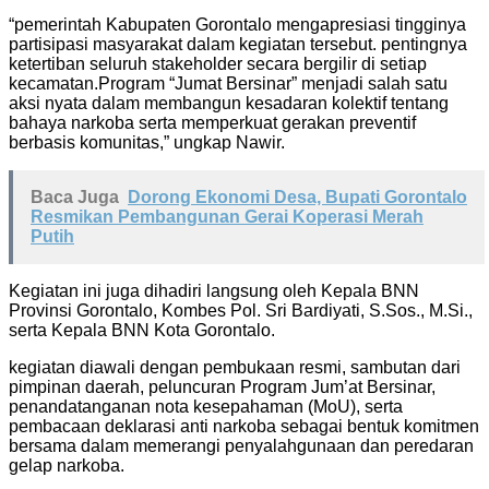
“pemerintah Kabupaten Gorontalo mengapresiasi tingginya
partisipasi masyarakat dalam kegiatan tersebut. pentingnya
ketertiban seluruh stakeholder secara bergilir di setiap
kecamatan.Program “Jumat Bersinar” menjadi salah satu
aksi nyata dalam membangun kesadaran kolektif tentang
bahaya narkoba serta memperkuat gerakan preventif
berbasis komunitas,” ungkap Nawir.
Baca Juga
Dorong Ekonomi Desa, Bupati Gorontalo
Resmikan Pembangunan Gerai Koperasi Merah
Putih
Kegiatan ini juga dihadiri langsung oleh Kepala BNN
Provinsi Gorontalo, Kombes Pol. Sri Bardiyati, S.Sos., M.Si.,
serta Kepala BNN Kota Gorontalo.
kegiatan diawali dengan pembukaan resmi, sambutan dari
pimpinan daerah, peluncuran Program Jum’at Bersinar,
penandatanganan nota kesepahaman (MoU), serta
pembacaan deklarasi anti narkoba sebagai bentuk komitmen
bersama dalam memerangi penyalahgunaan dan peredaran
gelap narkoba.