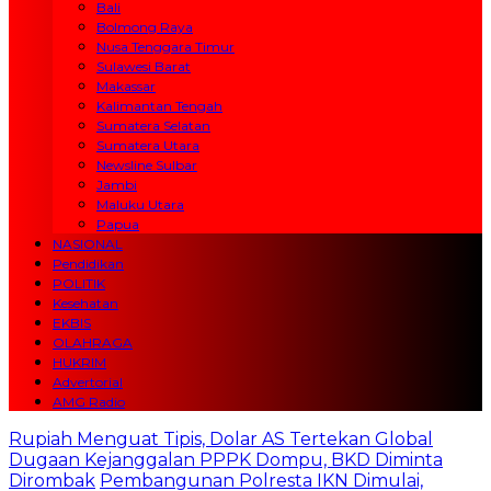
Bali
Bolmong Raya
Nusa Tenggara Timur
Sulawesi Barat
Makassar
Kalimantan Tengah
Sumatera Selatan
Sumatera Utara
Newsline Sulbar
Jambi
Maluku Utara
Papua
NASIONAL
Pendidikan
POLITIK
Kesehatan
EKBIS
OLAHRAGA
HUKRIM
Advertorial
AMG Radio
Rupiah Menguat Tipis, Dolar AS Tertekan Global
Dugaan Kejanggalan PPPK Dompu, BKD Diminta
Dirombak
Pembangunan Polresta IKN Dimulai,