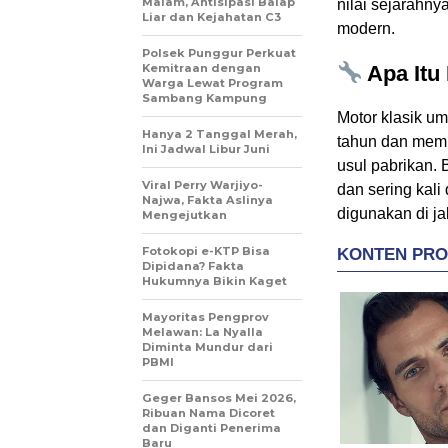
Malam, Antisipasi Balap
nilai sejarahny
Liar dan Kejahatan C3
modern.
Polsek Punggur Perkuat
Kemitraan dengan
Apa Itu
Warga Lewat Program
Sambang Kampung
Motor klasik u
Hanya 2 Tanggal Merah,
tahun dan memili
Ini Jadwal Libur Juni
usul pabrikan. 
Viral Perry Warjiyo-
dan sering kali 
Najwa, Fakta Aslinya
digunakan di j
Mengejutkan
Fotokopi e-KTP Bisa
Dipidana? Fakta
Hukumnya Bikin Kaget
Mayoritas Pengprov
Melawan: La Nyalla
Diminta Mundur dari
PBMI
Geger Bansos Mei 2026,
Ribuan Nama Dicoret
dan Diganti Penerima
Baru