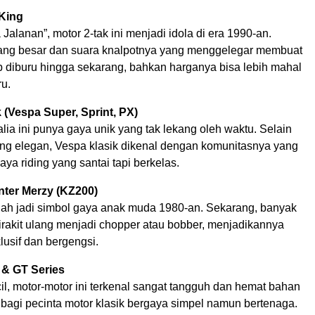
King
a Jalanan”, motor 2-tak ini menjadi idola di era 1990-an.
ng besar dan suara knalpotnya yang menggelegar membuat
p diburu hingga sekarang, bahkan harganya bisa lebih mahal
ru.
 (Vespa Super, Sprint, PX)
talia ini punya gaya unik yang tak lekang oleh waktu. Selain
ng elegan, Vespa klasik dikenal dengan komunitasnya yang
aya riding yang santai tapi berkelas.
nter Merzy (KZ200)
rnah jadi simbol gaya anak muda 1980-an. Sekarang, banyak
irakit ulang menjadi chopper atau bobber, menjadikannya
usif dan bergengsi.
 & GT Series
l, motor-motor ini terkenal sangat tangguh dan hemat bahan
 bagi pecinta motor klasik bergaya simpel namun bertenaga.