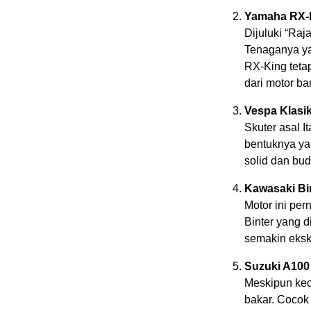
Yamaha RX-
Dijuluki “Raj
Tenaganya ya
RX-King teta
dari motor ba
Vespa Klasik
Skuter asal I
bentuknya ya
solid dan bud
Kawasaki Bi
Motor ini pe
Binter yang d
semakin ekskl
Suzuki A100
Meskipun keci
bakar. Cocok