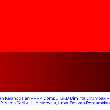
n Kejanggalan PPPK Dompu, BKD Diminta Dirombak
P
158 Nama
Seribu Lilin Menyala, Umat Doakan Perdamaian