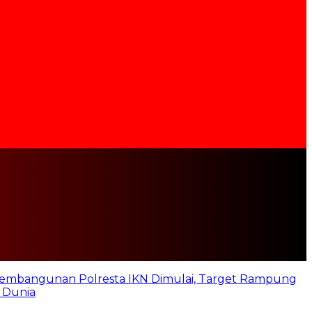
embangunan Polresta IKN Dimulai, Target Rampung
 Dunia