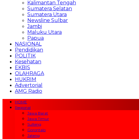
Kalimantan Tengah
Sumatera Selatan
Sumatera Utara
Newsline Sulbar
Jambi
Maluku Utara
Papua
NASIONAL
Pendidikan
POLITIK
Kesehatan
EKBIS
OLAHRAGA
HUKRIM
Advertorial
AMG Radio
HOME
Regional
Jawa Barat
Jawa Timur
Sulteng
Gorontalo
Jateng