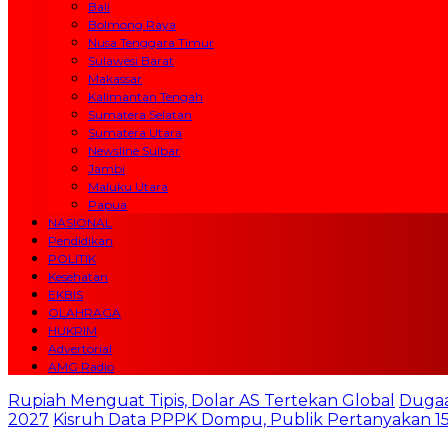
Bali
Bolmong Raya
Nusa Tenggara Timur
Sulawesi Barat
Makassar
Kalimantan Tengah
Sumatera Selatan
Sumatera Utara
Newsline Sulbar
Jambi
Maluku Utara
Papua
NASIONAL
Pendidikan
POLITIK
Kesehatan
EKBIS
OLAHRAGA
HUKRIM
Advertorial
AMG Radio
Rupiah Menguat Tipis, Dolar AS Tertekan Global
Dugaa
2027
Kisruh Data PPPK Dompu, Publik Pertanyakan 