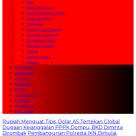
Bali
Bolmong Raya
Nusa Tenggara Timur
Sulawesi Barat
Makassar
Kalimantan Tengah
Sumatera Selatan
Sumatera Utara
Newsline Sulbar
Jambi
Maluku Utara
Papua
NASIONAL
Pendidikan
POLITIK
Kesehatan
EKBIS
OLAHRAGA
HUKRIM
Advertorial
AMG Radio
Rupiah Menguat Tipis, Dolar AS Tertekan Global
Dugaan Kejanggalan PPPK Dompu, BKD Diminta
Dirombak
Pembangunan Polresta IKN Dimulai,