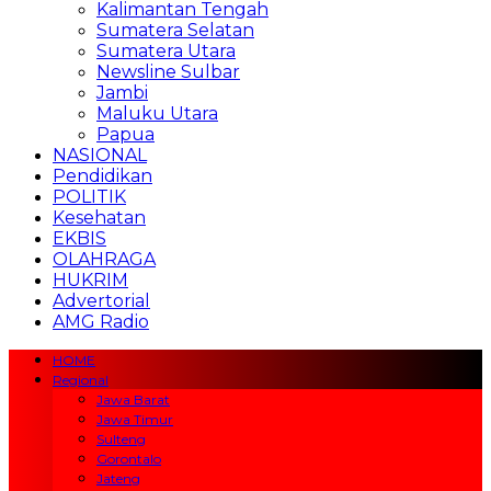
Kalimantan Tengah
Sumatera Selatan
Sumatera Utara
Newsline Sulbar
Jambi
Maluku Utara
Papua
NASIONAL
Pendidikan
POLITIK
Kesehatan
EKBIS
OLAHRAGA
HUKRIM
Advertorial
AMG Radio
HOME
Regional
Jawa Barat
Jawa Timur
Sulteng
Gorontalo
Jateng