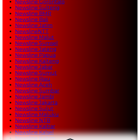
Newsline Gorontalo
Newsline Sulteng
Newsline BMR
Newsline Bali
Newsline Jatim
NewslineNTT
Newsline Malut
Newsline Sumsel
Newsline Jateng
Newsline Papua
Newsline Kalteng
Newsline Jabar
Newsline Sumut
Newsline Riau
Newsline Aceh
Newsline Sumbar
Newsline Jambi
Newsline Jakarta
Newsline Sulut
Newsline Maluku
Newsline NTB
Newsline Kalbar
Newsline Kalsel
Newsline Kaltim