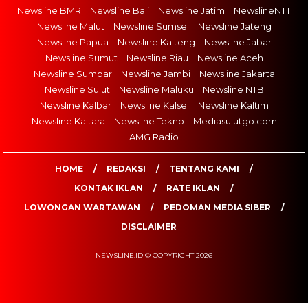
Newsline BMR
Newsline Bali
Newsline Jatim
NewslineNTT
Newsline Malut
Newsline Sumsel
Newsline Jateng
Newsline Papua
Newsline Kalteng
Newsline Jabar
Newsline Sumut
Newsline Riau
Newsline Aceh
Newsline Sumbar
Newsline Jambi
Newsline Jakarta
Newsline Sulut
Newsline Maluku
Newsline NTB
Newsline Kalbar
Newsline Kalsel
Newsline Kaltim
Newsline Kaltara
Newsline Tekno
Mediasulutgo.com
AMG Radio
HOME
REDAKSI
TENTANG KAMI
KONTAK IKLAN
RATE IKLAN
LOWONGAN WARTAWAN
PEDOMAN MEDIA SIBER
DISCLAIMER
NEWSLINE.ID © COPYRIGHT 2026