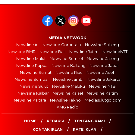
MEDIA NETWORK
Newsline.id
Newsline Gorontalo
Newsline Sulteng
Newsline BMR
Newsline Bali
Newsline Jatim
NewslineNTT
Newsline Malut
Newsline Sumsel
Newsline Jateng
Newsline Papua
Newsline Kalteng
Newsline Jabar
Newsline Sumut
Newsline Riau
Newsline Aceh
Newsline Sumbar
Newsline Jambi
Newsline Jakarta
Newsline Sulut
Newsline Maluku
Newsline NTB
Newsline Kalbar
Newsline Kalsel
Newsline Kaltim
Newsline Kaltara
Newsline Tekno
Mediasulutgo.com
AMG Radio
HOME
REDAKSI
TENTANG KAMI
KONTAK IKLAN
RATE IKLAN