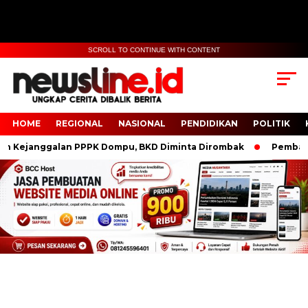
SCROLL TO CONTINUE WITH CONTENT
HOME
REGIONAL
NASIONAL
PENDIDIKAN
POLITIK
ejanggalan PPPK Dompu, BKD Diminta Dirombak
Pembanguna