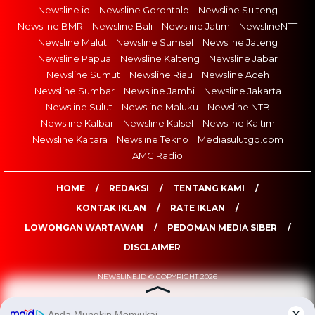
Newsline.id
Newsline Gorontalo
Newsline Sulteng
Newsline BMR
Newsline Bali
Newsline Jatim
NewslineNTT
Newsline Malut
Newsline Sumsel
Newsline Jateng
Newsline Papua
Newsline Kalteng
Newsline Jabar
Newsline Sumut
Newsline Riau
Newsline Aceh
Newsline Sumbar
Newsline Jambi
Newsline Jakarta
Newsline Sulut
Newsline Maluku
Newsline NTB
Newsline Kalbar
Newsline Kalsel
Newsline Kaltim
Newsline Kaltara
Newsline Tekno
Mediasulutgo.com
AMG Radio
HOME
REDAKSI
TENTANG KAMI
KONTAK IKLAN
RATE IKLAN
LOWONGAN WARTAWAN
PEDOMAN MEDIA SIBER
DISCLAIMER
NEWSLINE.ID © COPYRIGHT 2026