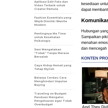
Aplikasi Edit Foto dan
kesediaan untuk
Video Terbaik untuk
Creator Pemula
dapat membant
Fashion Essentials yang
Komunikas
Wajib Dimiliki Wanita
Modern
Hubungan yang s
Pentingnya Me Time
Sampaikan piki
untuk Kesehatan
Psikologis
menahan emosi
dan mencegah k
Seni Mengatakan
“Tidak” Tanpa Merasa
Bersalah
Gaya Hidup Hemat yang
Tetap Stylish
Belanja Cerdas: Cara
Menghindari Impulse
Buying
Traveling on Budget:
Panduan Mengatur
Pengeluaran agar Tidak
Overbudget