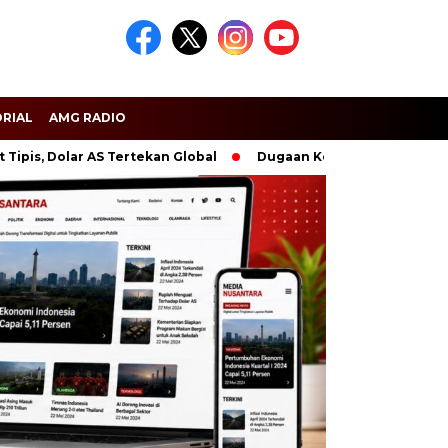
RIAL
AMG RADIO
lar AS Tertekan Global
Dugaan Kejanggalan PPPK Dompu, B