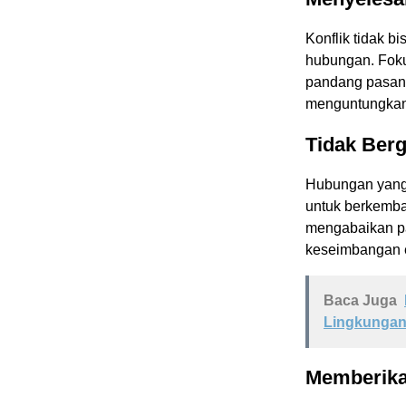
Konflik tidak b
hubungan. Foku
pandang pasang
menguntungkan
Tidak Ber
Hubungan yang 
untuk berkemban
mengabaikan pa
keseimbangan 
Baca Juga
Lingkunga
Memberika