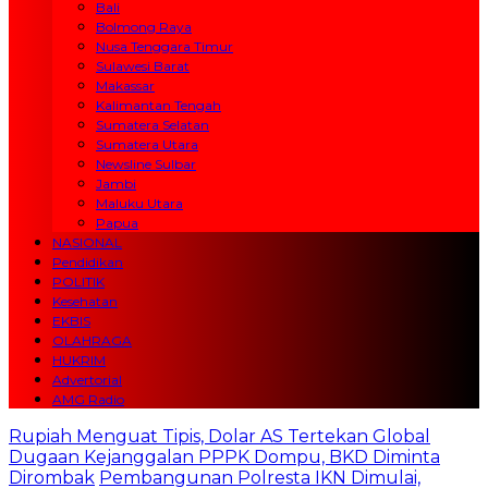
Bali
Bolmong Raya
Nusa Tenggara Timur
Sulawesi Barat
Makassar
Kalimantan Tengah
Sumatera Selatan
Sumatera Utara
Newsline Sulbar
Jambi
Maluku Utara
Papua
NASIONAL
Pendidikan
POLITIK
Kesehatan
EKBIS
OLAHRAGA
HUKRIM
Advertorial
AMG Radio
Rupiah Menguat Tipis, Dolar AS Tertekan Global
Dugaan Kejanggalan PPPK Dompu, BKD Diminta
Dirombak
Pembangunan Polresta IKN Dimulai,