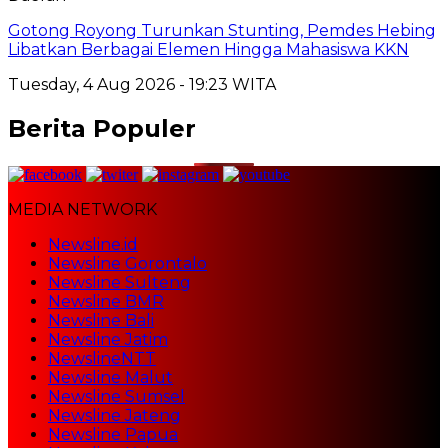
Gotong Royong Turunkan Stunting, Pemdes Hebing
Libatkan Berbagai Elemen Hingga Mahasiswa KKN
Tuesday, 4 Aug 2026 - 19:23 WITA
Berita Populer
MEDIA NETWORK
Newsline.id
Newsline Gorontalo
Newsline Sulteng
Newsline BMR
Newsline Bali
Newsline Jatim
NewslineNTT
Newsline Malut
Newsline Sumsel
Newsline Jateng
Newsline Papua