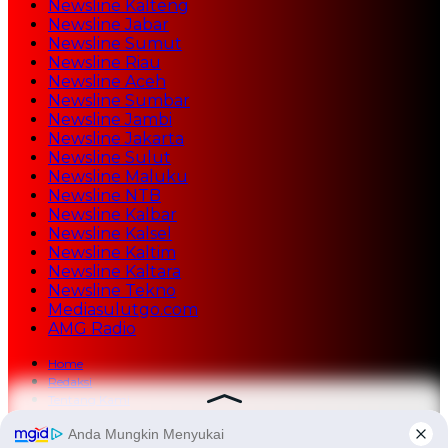
Newsline Kalteng
Newsline Jabar
Newsline Sumut
Newsline Riau
Newsline Aceh
Newsline Sumbar
Newsline Jambi
Newsline Jakarta
Newsline Sulut
Newsline Maluku
Newsline NTB
Newsline Kalbar
Newsline Kalsel
Newsline Kaltim
Newsline Kaltara
Newsline Tekno
Mediasulutgo.com
AMG Radio
Home
Redaksi
Tentang Kami
Kontak Iklan
Rate Iklan