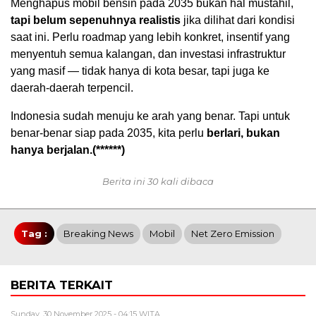
Menghapus mobil bensin pada 2035 bukan hal mustahil,
tapi belum sepenuhnya realistis
jika dilihat dari kondisi
saat ini. Perlu roadmap yang lebih konkret, insentif yang
menyentuh semua kalangan, dan investasi infrastruktur
yang masif — tidak hanya di kota besar, tapi juga ke
daerah-daerah terpencil.
Indonesia sudah menuju ke arah yang benar. Tapi untuk
benar-benar siap pada 2035, kita perlu
berlari, bukan
hanya berjalan.(******)
Berita ini 30 kali dibaca
Tag :
Breaking News
Mobil
Net Zero Emission
BERITA TERKAIT
Sunday, 30 November 2025 - 04:15 WITA