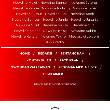
Newsline Malut
Newsline Sumsel
Newsline Jateng
Newsline Papua
Newsline Kalteng
Newsline Jabar
Newsline Sumut
Newsline Riau
Newsline Aceh
Newsline Sumbar
Newsline Jambi
Newsline Jakarta
Newsline Sulut
Newsline Maluku
Newsline NTB
Newsline Kalbar
Newsline Kalsel
Newsline Kaltim
Newsline Kaltara
Newsline Tekno
Mediasulutgo.com
AMG Radio
HOME
REDAKSI
TENTANG KAMI
KONTAK IKLAN
RATE IKLAN
LOWONGAN WARTAWAN
PEDOMAN MEDIA SIBER
DISCLAIMER
NEWSLINE.ID © COPYRIGHT 2026