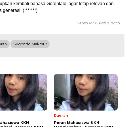
pkan kembali bahasa Gorontalo, agar tetap relevan dan
 generasi. (*******)
Berita ini 15 kali dibaca
erah
Sugondo Makmur
Daerah
Mahasiswa KKN
Peran Mahasiswa KKN