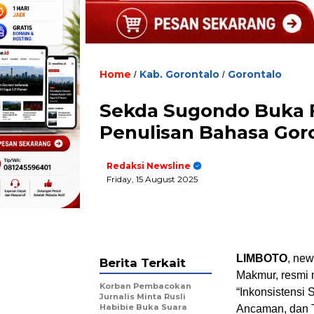
Home
Kab. Gorontalo
Gorontalo
/
/
‎Sekda Sugondo Buka 
Penulisan Bahasa Gor
Redaksi Newsline
Friday, 15 August 2025
LIMBOTO
, new
Berita Terkait
Makmur, resmi
Korban Pembacokan
“Inkonsistensi
Jurnalis Minta Rusli
Habibie Buka Suara
Ancaman, dan T