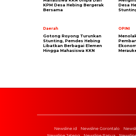
Mahasiswa KKN Unipa Dan
Mengins
KPM Desa Hebing Bergerak
Desa He
Bersama
Stuntin
Daerah
OPINI
Gotong Royong Turunkan
Menolak
Stunting, Pemdes Hebing
Pembang
Libatkan Berbagai Elemen
Ekonom
Hingga Mahasiswa KKN
Merauk
Newsline.id
Newsline Gorontalo
Newsl
Newsline Jateng
Newsline Papua
Newslin