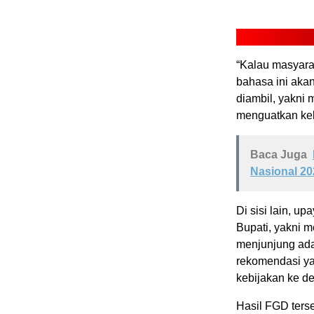
‎“Kalau masyar
bahasa ini akan
diambil, yakni
menguatkan keb
Baca Juga
Nasional 20
‎Di sisi lain, 
Bupati, yakni 
menjunjung ada
rekomendasi ya
kebijakan ke d
‎Hasil FGD ters