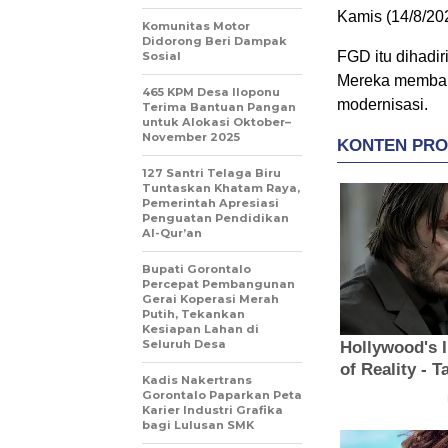
Kamis (14/8/20
Komunitas Motor
Didorong Beri Dampak
‎FGD itu dihadi
Sosial
Mereka membaha
465 KPM Desa Iloponu
modernisasi.
Terima Bantuan Pangan
untuk Alokasi Oktober–
November 2025
127 Santri Telaga Biru
Tuntaskan Khatam Raya,
Pemerintah Apresiasi
Penguatan Pendidikan
Al-Qur’an
Bupati Gorontalo
Percepat Pembangunan
Gerai Koperasi Merah
Putih, Tekankan
Kesiapan Lahan di
Seluruh Desa
Kadis Nakertrans
Gorontalo Paparkan Peta
Karier Industri Grafika
bagi Lulusan SMK