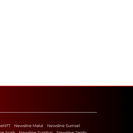
neNTT
Newsline Malut
Newsline Sumsel
ne Aceh
Newsline Sumbar
Newsline Jambi