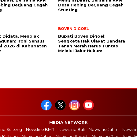
pirasi, Bersama KPM
Menginspirasi, Bersama KPM
bing Berjuang Cegah
Desa Hebing Berjuang Cegah
g
Stunting
BOVEN DIGOEL
 Didata, Menolak
Bupati Boven Digoel:
unan: Ironi Sensus
Sengketa Hak Ulayat Bandara
i 2026 di Kabupaten
Tanah Merah Harus Tuntas
e
Melalui Jalur Hukum
MEDIA NETWORK
ine Sulteng
Newsline BMR
Newsline Bali
Newsline Jatim
Newsli
e Kalteng
Newsline Jabar
Newsline Sumut
Newsline Riau
Newsli