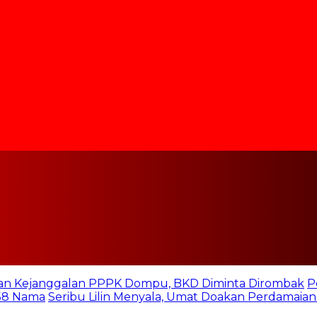
n Kejanggalan PPPK Dompu, BKD Diminta Dirombak
P
158 Nama
Seribu Lilin Menyala, Umat Doakan Perdamaian