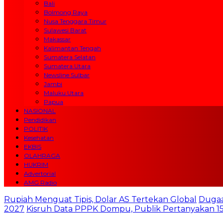
Bali
Bolmong Raya
Nusa Tenggara Timur
Sulawesi Barat
Makassar
Kalimantan Tengah
Sumatera Selatan
Sumatera Utara
Newsline Sulbar
Jambi
Maluku Utara
Papua
NASIONAL
Pendidikan
POLITIK
Kesehatan
EKBIS
OLAHRAGA
HUKRIM
Advertorial
AMG Radio
Rupiah Menguat Tipis, Dolar AS Tertekan Global
Dugaa
2027
Kisruh Data PPPK Dompu, Publik Pertanyakan 