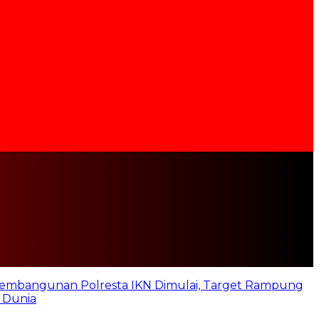
embangunan Polresta IKN Dimulai, Target Rampung
 Dunia