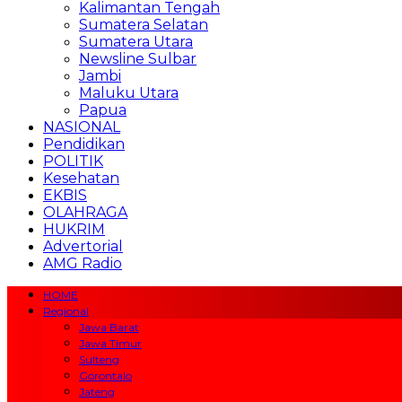
Kalimantan Tengah
Sumatera Selatan
Sumatera Utara
Newsline Sulbar
Jambi
Maluku Utara
Papua
NASIONAL
Pendidikan
POLITIK
Kesehatan
EKBIS
OLAHRAGA
HUKRIM
Advertorial
AMG Radio
HOME
Regional
Jawa Barat
Jawa Timur
Sulteng
Gorontalo
Jateng