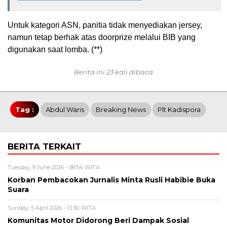
Untuk kategori ASN, panitia tidak menyediakan jersey,
namun tetap berhak atas doorprize melalui BIB yang
digunakan saat lomba. (**)
Berita ini 23 kali dibaca
Tag :
Abdul Waris
Breaking News
Plt Kadispora
BERITA TERKAIT
Tuesday, 9 June 2026 - 08:54 WITA
Korban Pembacokan Jurnalis Minta Rusli Habibie Buka
Suara
Sunday, 5 April 2026 - 13:30 WITA
Komunitas Motor Didorong Beri Dampak Sosial