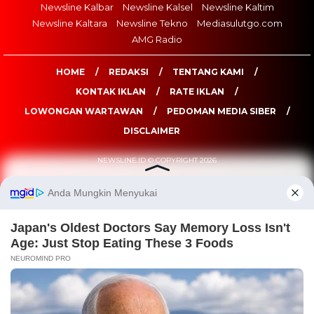
Newsline Kalbar
Newsline Kalsel
Newsline Kaltim
Newsline Kaltara
Newsline Tekno
Mediasulutgo.com
AMG Radio
HOME
REDAKSI
TENTANG KAMI
KONTAK IKLAN
RATE IKLAN
LOWONGAN WARTAWAN
PEDOMAN MEDIA SIBER
DISCLAIMER
NEWSLINE.ID © COPYRIGHT 2026