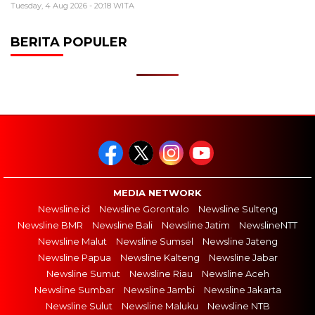
Tuesday, 4 Aug 2026 - 20:18 WITA
BERITA POPULER
MEDIA NETWORK
Newsline.id
Newsline Gorontalo
Newsline Sulteng
Newsline BMR
Newsline Bali
Newsline Jatim
NewslineNTT
Newsline Malut
Newsline Sumsel
Newsline Jateng
Newsline Papua
Newsline Kalteng
Newsline Jabar
Newsline Sumut
Newsline Riau
Newsline Aceh
Newsline Sumbar
Newsline Jambi
Newsline Jakarta
Newsline Sulut
Newsline Maluku
Newsline NTB