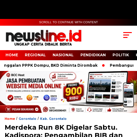
SCROLL TO CONTINUE WITH CONTENT
HOME
REGIONAL
NASIONAL
PENDIDIKAN
POLITIK
galan PPPK Dompu, BKD Diminta Dirombak
Pembangunan Pol
/
/
Home
Gorontalo
Kab. Gorontalo
Merdeka Run 8K Digelar Sabtu.
Kadispora: Pengambilan BIB dan