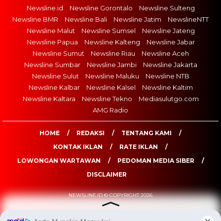
Newsline.id
Newsline Gorontalo
Newsline Sulteng
Newsline BMR
Newsline Bali
Newsline Jatim
NewslineNTT
Newsline Malut
Newsline Sumsel
Newsline Jateng
Newsline Papua
Newsline Kalteng
Newsline Jabar
Newsline Sumut
Newsline Riau
Newsline Aceh
Newsline Sumbar
Newsline Jambi
Newsline Jakarta
Newsline Sulut
Newsline Maluku
Newsline NTB
Newsline Kalbar
Newsline Kalsel
Newsline Kaltim
Newsline Kaltara
Newsline Tekno
Mediasulutgo.com
AMG Radio
HOME
REDAKSI
TENTANG KAMI
KONTAK IKLAN
RATE IKLAN
LOWONGAN WARTAWAN
PEDOMAN MEDIA SIBER
DISCLAIMER
NEWSLINE.ID © COPYRIGHT 2026