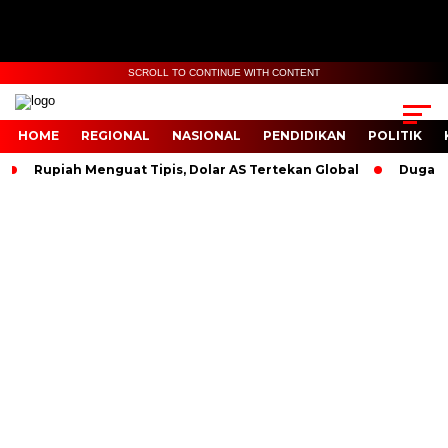
SCROLL TO CONTINUE WITH CONTENT
HOME
REGIONAL
NASIONAL
PENDIDIKAN
POLITIK
Rupiah Menguat Tipis, Dolar AS Tertekan Global
Dugaan