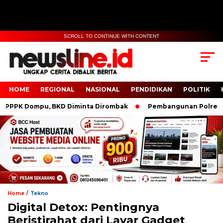
SCROLL TO CONTINUE WITH CONTENT
HOME
REGIONAL
NASIONAL
PENDIDIKAN
POLITIK
K Dompu, BKD Diminta Dirombak
Pembangunan Polresta IKN
/
Home
Tekno
Digital Detox: Pentingnya
Beristirahat dari Layar Gadget