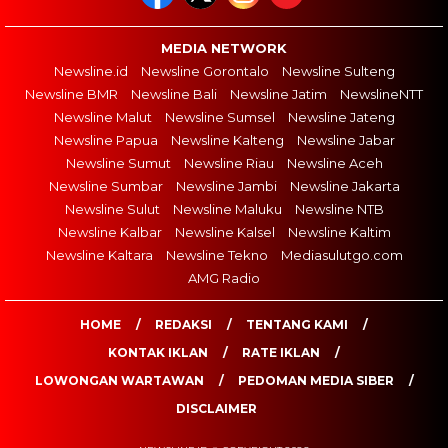
MEDIA NETWORK
Newsline.id
Newsline Gorontalo
Newsline Sulteng
Newsline BMR
Newsline Bali
Newsline Jatim
NewslineNTT
Newsline Malut
Newsline Sumsel
Newsline Jateng
Newsline Papua
Newsline Kalteng
Newsline Jabar
Newsline Sumut
Newsline Riau
Newsline Aceh
Newsline Sumbar
Newsline Jambi
Newsline Jakarta
Newsline Sulut
Newsline Maluku
Newsline NTB
Newsline Kalbar
Newsline Kalsel
Newsline Kaltim
Newsline Kaltara
Newsline Tekno
Mediasulutgo.com
AMG Radio
HOME
REDAKSI
TENTANG KAMI
KONTAK IKLAN
RATE IKLAN
LOWONGAN WARTAWAN
PEDOMAN MEDIA SIBER
DISCLAIMER