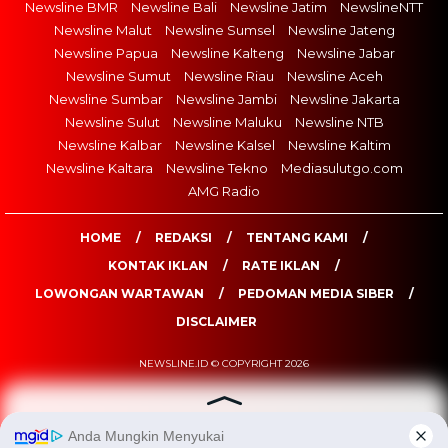
Newsline BMR
Newsline Bali
Newsline Jatim
NewslineNTT
Newsline Malut
Newsline Sumsel
Newsline Jateng
Newsline Papua
Newsline Kalteng
Newsline Jabar
Newsline Sumut
Newsline Riau
Newsline Aceh
Newsline Sumbar
Newsline Jambi
Newsline Jakarta
Newsline Sulut
Newsline Maluku
Newsline NTB
Newsline Kalbar
Newsline Kalsel
Newsline Kaltim
Newsline Kaltara
Newsline Tekno
Mediasulutgo.com
AMG Radio
HOME
REDAKSI
TENTANG KAMI
KONTAK IKLAN
RATE IKLAN
LOWONGAN WARTAWAN
PEDOMAN MEDIA SIBER
DISCLAIMER
NEWSLINE.ID © COPYRIGHT 2026