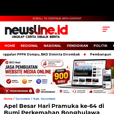
SCROLL TO CONTINUE WITH CONTENT
HOME
REGIONAL
NASIONAL
PENDIDIKAN
POLITIK
alan PPPK Dompu, BKD Diminta Dirombak
Pembangunan Polr
/
/
Home
Gorontalo
Kab. Gorontalo
Apel Besar Hari Pramuka ke-64 di
Bumi Perkemahan Bonghulawa