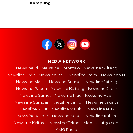
Kampung
MEDIA NETWORK
Newsline.id
Newsline Gorontalo
Newsline Sulteng
Newsline BMR
Newsline Bali
Newsline Jatim
NewslineNTT
Newsline Malut
Newsline Sumsel
Newsline Jateng
Newsline Papua
Newsline Kalteng
Newsline Jabar
Newsline Sumut
Newsline Riau
Newsline Aceh
Newsline Sumbar
Newsline Jambi
Newsline Jakarta
Newsline Sulut
Newsline Maluku
Newsline NTB
Newsline Kalbar
Newsline Kalsel
Newsline Kaltim
Newsline Kaltara
Newsline Tekno
Mediasulutgo.com
AMG Radio