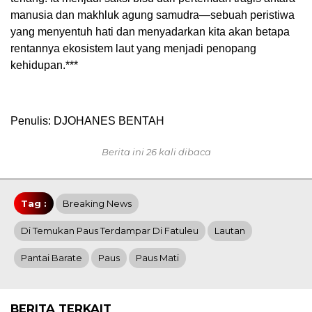
manusia dan makhluk agung samudra—sebuah peristiwa
yang menyentuh hati dan menyadarkan kita akan betapa
rentannya ekosistem laut yang menjadi penopang
kehidupan.***
Penulis: DJOHANES BENTAH
Berita ini 26 kali dibaca
Tag :
Breaking News
Di Temukan Paus Terdampar Di Fatuleu
Lautan
Pantai Barate
Paus
Paus Mati
BERITA TERKAIT