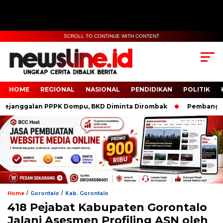
SCROLL TO CONTINUE WITH CONTENT
HOME
REGIONAL
NASIONAL
PENDIDIKAN
POLITIK
nggalan PPPK Dompu, BKD Diminta Dirombak
Pembangunan P
/
/
Home
Gorontalo
Kab. Gorontalo
418 Pejabat Kabupaten Gorontalo
Jalani Asesmen Profiling ASN oleh