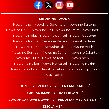
MEDIA NETWORK
Newsline.id
Newsline Gorontalo
Newsline Sulteng
Newsline BMR
Newsline Bali
Newsline Jatim
NewslineNTT
Newsline Malut
Newsline Sumsel
Newsline Jateng
Newsline Papua
Newsline Kalteng
Newsline Jabar
Newsline Sumut
Newsline Riau
Newsline Aceh
Newsline Sumbar
Newsline Jambi
Newsline Jakarta
Newsline Sulut
Newsline Maluku
Newsline NTB
Newsline Kalbar
Newsline Kalsel
Newsline Kaltim
Newsline Kaltara
Newsline Tekno
Mediasulutgo.com
AMG Radio
HOME
REDAKSI
TENTANG KAMI
KONTAK IKLAN
RATE IKLAN
LOWONGAN WARTAWAN
PEDOMAN MEDIA SIBER
DISCLAIMER