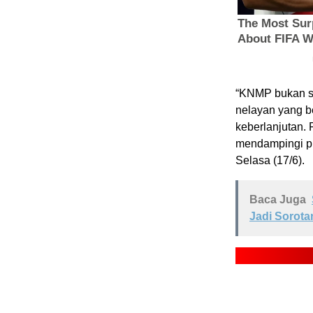
“KNMP bukan se
nelayan yang be
keberlanjutan.
mendampingi pr
Selasa (17/6).
Baca Juga
Jadi Sorota