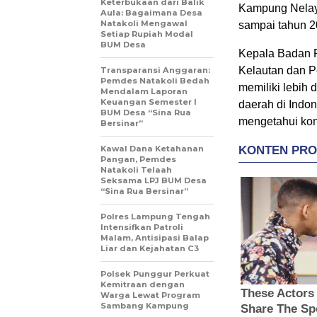
Keterbukaan dari Balik
Kampung Nelay
Aula: Bagaimana Desa
Natakoli Mengawal
sampai tahun 2
Setiap Rupiah Modal
BUM Desa
Kepala Badan 
Kelautan dan 
Transparansi Anggaran:
Pemdes Natakoli Bedah
memiliki lebih 
Mendalam Laporan
Keuangan Semester I
daerah di Indo
BUM Desa “Sina Rua
mengetahui kond
Bersinar”
Kawal Dana Ketahanan
Pangan, Pemdes
Natakoli Telaah
Seksama LPJ BUM Desa
“Sina Rua Bersinar”
Polres Lampung Tengah
Intensifkan Patroli
Malam, Antisipasi Balap
Liar dan Kejahatan C3
Polsek Punggur Perkuat
Kemitraan dengan
Warga Lewat Program
Sambang Kampung