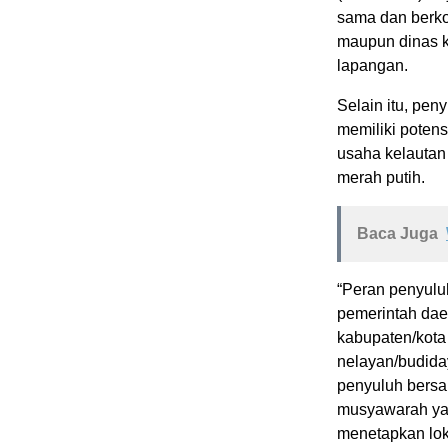
sama dan berko
maupun dinas k
lapangan.
Selain itu, pe
memiliki poten
usaha kelautan
merah putih.
Baca Juga
“Peran penyulu
pemerintah daer
kabupaten/kota
nelayan/budiday
penyuluh bersa
musyawarah yan
menetapkan lok