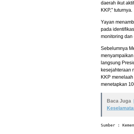
daerah ikut ak
KKP,” tuturnya.
Yayan menambah
pada identifik
monitoring dan 
Sebelumnya Men
menyampaikan 
langsung Presi
kesejahteraan m
KKP menelaah 9
menetapkan 100 
Baca Juga
Keselamatan
Sumber : Keme