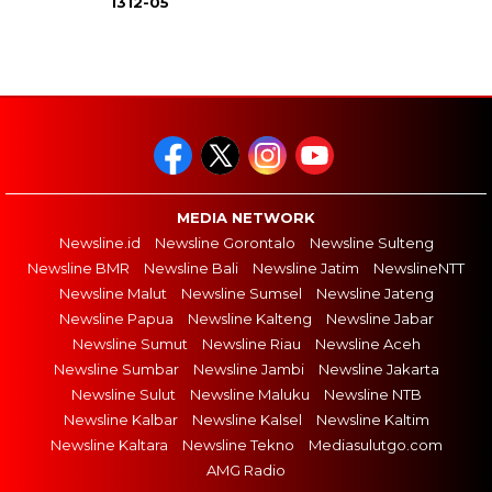
1312-05
MEDIA NETWORK
Newsline.id
Newsline Gorontalo
Newsline Sulteng
Newsline BMR
Newsline Bali
Newsline Jatim
NewslineNTT
Newsline Malut
Newsline Sumsel
Newsline Jateng
Newsline Papua
Newsline Kalteng
Newsline Jabar
Newsline Sumut
Newsline Riau
Newsline Aceh
Newsline Sumbar
Newsline Jambi
Newsline Jakarta
Newsline Sulut
Newsline Maluku
Newsline NTB
Newsline Kalbar
Newsline Kalsel
Newsline Kaltim
Newsline Kaltara
Newsline Tekno
Mediasulutgo.com
AMG Radio