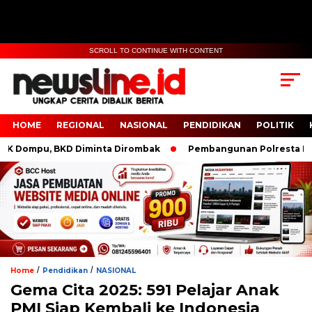
SCROLL TO CONTINUE WITH CONTENT
HOME
REGIONAL
NASIONAL
PENDIDIKAN
POLITIK
ompu, BKD Diminta Dirombak
Pembangunan Polresta IKN Dim
/
/
Home
Pendidikan
NASIONAL
Gema Cita 2025: 591 Pelajar Anak
PMI Siap Kembali ke Indonesia