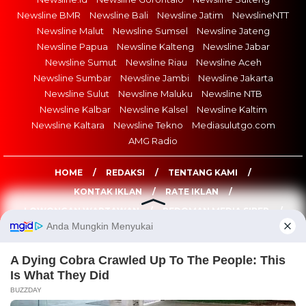
Newsline BMR
Newsline Bali
Newsline Jatim
NewslineNTT
Newsline Malut
Newsline Sumsel
Newsline Jateng
Newsline Papua
Newsline Kalteng
Newsline Jabar
Newsline Sumut
Newsline Riau
Newsline Aceh
Newsline Sumbar
Newsline Jambi
Newsline Jakarta
Newsline Sulut
Newsline Maluku
Newsline NTB
Newsline Kalbar
Newsline Kalsel
Newsline Kaltim
Newsline Kaltara
Newsline Tekno
Mediasulutgo.com
AMG Radio
HOME
REDAKSI
TENTANG KAMI
KONTAK IKLAN
RATE IKLAN
LOWONGAN WARTAWAN
PEDOMAN MEDIA SIBER
DISCLAIMER
NEWSLINE.ID © COPYRIGHT 2026