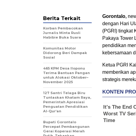
Gorontalo,
news
Berita Terkait
dengan Hari Ul
Korban Pembacokan
(PGRI) tingkat
Jurnalis Minta Rusli
Habibie Buka Suara
Pakaya Tower L
pendidikan mem
Komunitas Motor
kebersamaan d
Didorong Beri Dampak
Sosial
Ketua PGRI Ka
465 KPM Desa Iloponu
memberikan apre
Terima Bantuan Pangan
untuk Alokasi Oktober–
strategis mere
November 2025
127 Santri Telaga Biru
Tuntaskan Khatam Raya,
Pemerintah Apresiasi
Penguatan Pendidikan
Al-Qur’an
Bupati Gorontalo
Percepat Pembangunan
Gerai Koperasi Merah
Putih, Tekankan