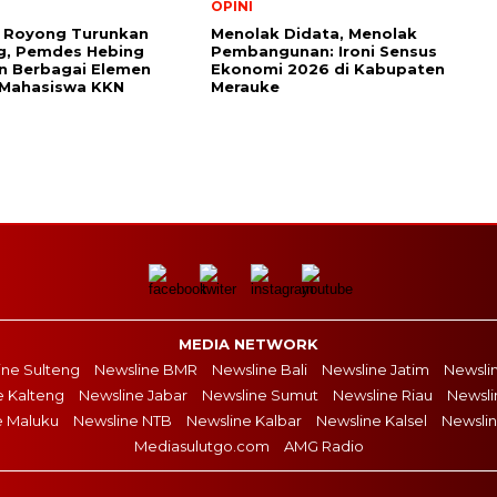
OPINI
 Royong Turunkan
Menolak Didata, Menolak
g, Pemdes Hebing
Pembangunan: Ironi Sensus
n Berbagai Elemen
Ekonomi 2026 di Kabupaten
 Mahasiswa KKN
Merauke
MEDIA NETWORK
ine Sulteng
Newsline BMR
Newsline Bali
Newsline Jatim
Newsli
e Kalteng
Newsline Jabar
Newsline Sumut
Newsline Riau
Newsli
e Maluku
Newsline NTB
Newsline Kalbar
Newsline Kalsel
Newslin
Mediasulutgo.com
AMG Radio