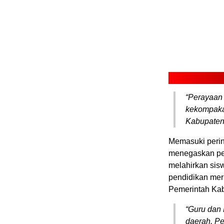
“Perayaan
kekompakan
Kabupaten 
Memasuki perin
menegaskan pen
melahirkan sisw
pendidikan mer
Pemerintah Kab
“Guru dan
daerah. Pe