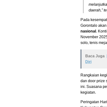
melanjutka
daerah,” t
Pada kesempat
Gorontalo akan
nasional
. Kont
November 2025,
solo, tenis mej
Baca Juga
Diri
Rangkaian keg
dan door prize
ini. Suasana p
kegiatan.
Peringatan Har