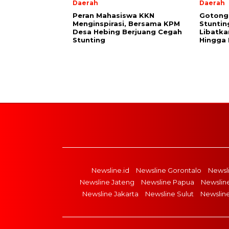
Daerah
Daerah
Peran Mahasiswa KKN
Gotong
Menginspirasi, Bersama KPM
Stuntin
Desa Hebing Berjuang Cegah
Libatka
Stunting
Hingga
Newsline.id
Newsline Gorontalo
Newsl
Newsline Jateng
Newsline Papua
Newslin
Newsline Jakarta
Newsline Sulut
Newslin