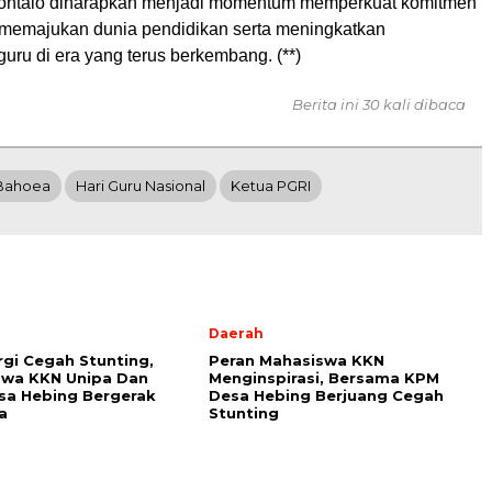
ontalo diharapkan menjadi momentum memperkuat komitmen
memajukan dunia pendidikan serta meningkatkan
 guru di era yang terus berkembang. (**)
Berita ini 30 kali dibaca
 Bahoea
Hari Guru Nasional
Ketua PGRI
Daerah
rgi Cegah Stunting,
Peran Mahasiswa KKN
swa KKN Unipa Dan
Menginspirasi, Bersama KPM
sa Hebing Bergerak
Desa Hebing Berjuang Cegah
a
Stunting