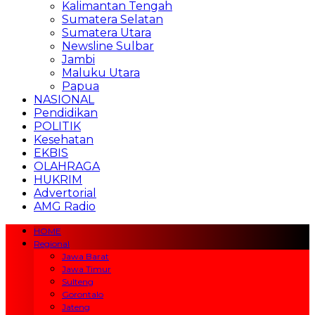
Kalimantan Tengah
Sumatera Selatan
Sumatera Utara
Newsline Sulbar
Jambi
Maluku Utara
Papua
NASIONAL
Pendidikan
POLITIK
Kesehatan
EKBIS
OLAHRAGA
HUKRIM
Advertorial
AMG Radio
HOME
Regional
Jawa Barat
Jawa Timur
Sulteng
Gorontalo
Jateng