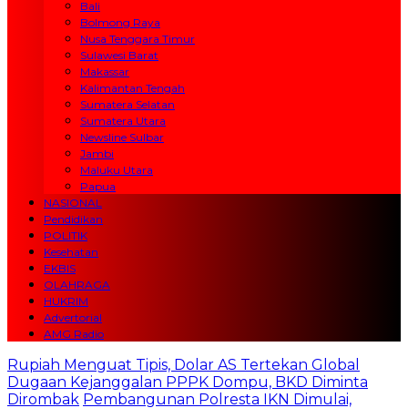
Bali
Bolmong Raya
Nusa Tenggara Timur
Sulawesi Barat
Makassar
Kalimantan Tengah
Sumatera Selatan
Sumatera Utara
Newsline Sulbar
Jambi
Maluku Utara
Papua
NASIONAL
Pendidikan
POLITIK
Kesehatan
EKBIS
OLAHRAGA
HUKRIM
Advertorial
AMG Radio
Rupiah Menguat Tipis, Dolar AS Tertekan Global
Dugaan Kejanggalan PPPK Dompu, BKD Diminta
Dirombak
Pembangunan Polresta IKN Dimulai,