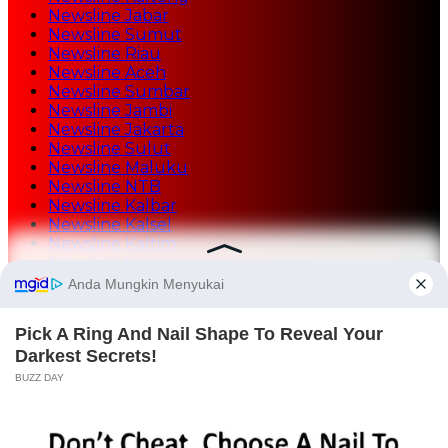
Newsline Jabar
Newsline Sumut
Newsline Riau
Newsline Aceh
Newsline Sumbar
Newsline Jambi
Newsline Jakarta
Newsline Sulut
Newsline Maluku
Newsline NTB
Newsline Kalbar
Newsline Kalsel
Newsline Kaltim
Newsline Kaltara
Newsline Tekno
Mediasulutgo.com
AMG Radio
Home
Redaksi
Tentang Kami
Kontak Iklan
Rate Iklan
Lowongan Wartawan