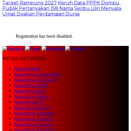
Target Rampung 2027
Kisruh Data PPPK Dompu,
Publik Pertanyakan 158 Nama
Seribu Lilin Menyala,
Umat Doakan Perdamaian Dunia
Registration has been disabled.
MEDIA NETWORK
Newsline.id
Newsline Gorontalo
Newsline Sulteng
Newsline BMR
Newsline Bali
Newsline Jatim
NewslineNTT
Newsline Malut
Newsline Sumsel
Newsline Jateng
Newsline Papua
Newsline Kalteng