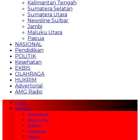
Kalimantan Tengah
Sumatera Selatan
Sumatera Utara
Newsline Sulbar
Jambi
Maluku Utara
Papua
NASIONAL
Pendidikan
POLITIK
Kesehatan
EKBIS
OLAHRAGA
HUKRIM
Advertorial
AMG Radio
HOME
Regional
Jawa Barat
Jawa Timur
Sulteng
Gorontalo
Jateng