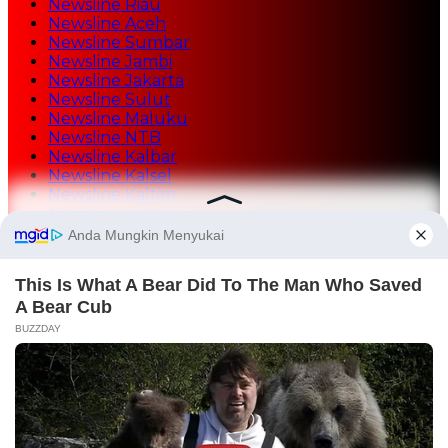
Newsline Riau
Newsline Aceh
Newsline Sumbar
Newsline Jambi
Newsline Jakarta
Newsline Sulut
Newsline Maluku
Newsline NTB
Newsline Kalbar
Newsline Kalsel
Newsline Kaltim
Newsline Kaltara
Newsline Tekno
Mediasulutgo.com
AMG Radio
Home
Redaksi
Tentang Kami
Kontak Iklan
Rate Iklan
Lowongan Wartawan
Pedoman Media Siber
Disclaimer