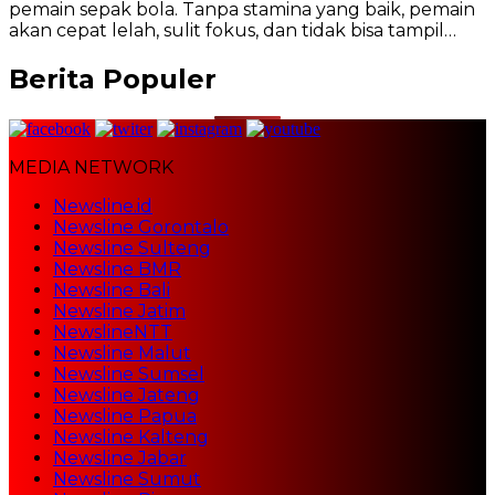
pemain sepak bola. Tanpa stamina yang baik, pemain
akan cepat lelah, sulit fokus, dan tidak bisa tampil…
Berita Populer
MEDIA NETWORK
Newsline.id
Newsline Gorontalo
Newsline Sulteng
Newsline BMR
Newsline Bali
Newsline Jatim
NewslineNTT
Newsline Malut
Newsline Sumsel
Newsline Jateng
Newsline Papua
Newsline Kalteng
Newsline Jabar
Newsline Sumut