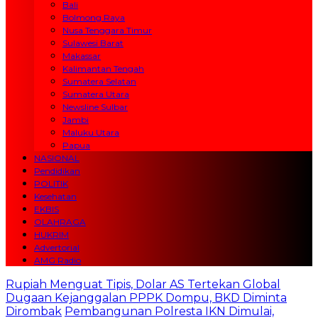
Bali
Bolmong Raya
Nusa Tenggara Timur
Sulawesi Barat
Makassar
Kalimantan Tengah
Sumatera Selatan
Sumatera Utara
Newsline Sulbar
Jambi
Maluku Utara
Papua
NASIONAL
Pendidikan
POLITIK
Kesehatan
EKBIS
OLAHRAGA
HUKRIM
Advertorial
AMG Radio
Rupiah Menguat Tipis, Dolar AS Tertekan Global
Dugaan Kejanggalan PPPK Dompu, BKD Diminta
Dirombak
Pembangunan Polresta IKN Dimulai,