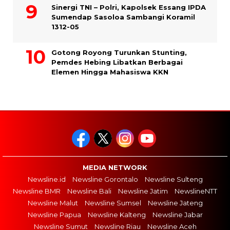
Sinergi TNI – Polri, Kapolsek Essang IPDA
Sumendap Sasoloa Sambangi Koramil
1312-05
Gotong Royong Turunkan Stunting,
Pemdes Hebing Libatkan Berbagai
Elemen Hingga Mahasiswa KKN
MEDIA NETWORK
Newsline.id
Newsline Gorontalo
Newsline Sulteng
Newsline BMR
Newsline Bali
Newsline Jatim
NewslineNTT
Newsline Malut
Newsline Sumsel
Newsline Jateng
Newsline Papua
Newsline Kalteng
Newsline Jabar
Newsline Sumut
Newsline Riau
Newsline Aceh