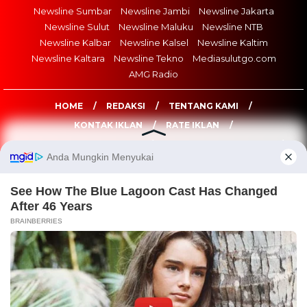
Newsline Sumbar
Newsline Jambi
Newsline Jakarta
Newsline Sulut
Newsline Maluku
Newsline NTB
Newsline Kalbar
Newsline Kalsel
Newsline Kaltim
Newsline Kaltara
Newsline Tekno
Mediasulutgo.com
AMG Radio
HOME
REDAKSI
TENTANG KAMI
KONTAK IKLAN
RATE IKLAN
LOWONGAN WARTAWAN
PEDOMAN MEDIA SIBER
DISCLAIMER
NEWSLINE.ID © COPYRIGHT 2026