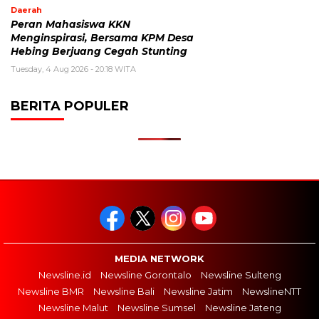
Daerah
Peran Mahasiswa KKN
Menginspirasi, Bersama KPM Desa
Hebing Berjuang Cegah Stunting
Tuesday, 4 Aug 2026 - 20:18 WITA
BERITA POPULER
MEDIA NETWORK
Newsline.id
Newsline Gorontalo
Newsline Sulteng
Newsline BMR
Newsline Bali
Newsline Jatim
NewslineNTT
Newsline Malut
Newsline Sumsel
Newsline Jateng