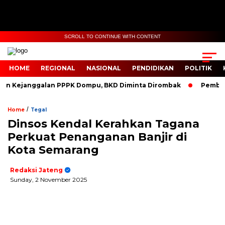
SCROLL TO CONTINUE WITH CONTENT
HOME
REGIONAL
NASIONAL
PENDIDIKAN
POLITIK
Kejanggalan PPPK Dompu, BKD Diminta Dirombak
Pembanguna
/
Home
Tegal
Dinsos Kendal Kerahkan Tagana
Perkuat Penanganan Banjir di
Kota Semarang
Redaksi Jateng
Sunday, 2 November 2025