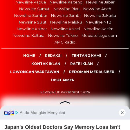
Newsline Papua
Newsline Kalteng
Newsline Jabar
Newsline Sumut
Newsline Riau
Newsline Aceh
Newsline Sumbar
Newsline Jambi
Newsline Jakarta
Newsline Sulut
Newsline Maluku
Newsline NTB
Newsline Kalbar
Newsline Kalsel
Newsline Kaltim
Newsline Kaltara
Newsline Tekno
Mediasulutgo.com
AMG Radio
HOME
REDAKSI
TENTANG KAMI
KONTAK IKLAN
RATE IKLAN
LOWONGAN WARTAWAN
PEDOMAN MEDIA SIBER
DISCLAIMER
NEWSLINE.ID © COPYRIGHT 2026